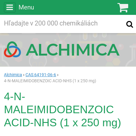
Menu
Ko
Vyhľadávajte
Vyhľadávanie
vo viac ako
200 000
chemických látkach
Hľadaj
Alchimica
CAS 64191-06-6
4-N-MALEIMIDOBENZOIC ACID-NHS (1 x 250 mg)
4-N-
MALEIMIDOBENZOIC
ACID-NHS (1 x 250 mg)