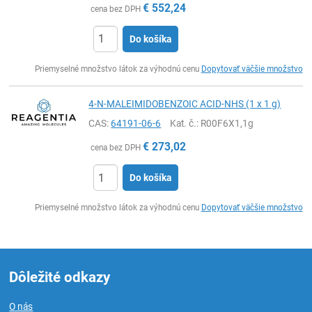
€
552,24
cena bez DPH
Do košíka
Ks
Priemyselné množstvo látok za výhodnú cenu
Dopytovať väčšie množstvo
4-N-MALEIMIDOBENZOIC ACID-NHS (1 x 1 g)
CAS:
64191-06-6
Kat. č.
: R00F6X1,1g
€
273,02
cena bez DPH
Do košíka
Ks
Priemyselné množstvo látok za výhodnú cenu
Dopytovať väčšie množstvo
Dôležité odkazy
O nás