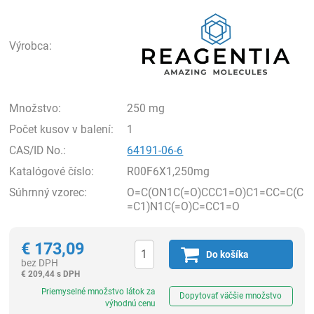
Rea
Výrobca:
Množstvo:
250 mg
Počet kusov v balení:
1
CAS/ID No.:
64191-06-6
Katalógové číslo:
R00F6X1,250mg
Súhrnný vzorec:
O=C(ON1C(=O)CCC1=O)C1=CC=C(C
=C1)N1C(=O)C=CC1=O
€
173,09
Do košíka
bez DPH
€
209,44 s DPH
Ks
Priemyselné množstvo látok za
Dopytovať väčšie množstvo
výhodnú cenu