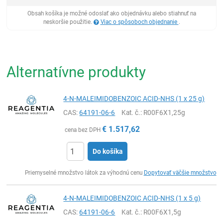
Obsah košíka je možné odoslať ako objednávku alebo stiahnuť na
neskoršie použitie.
Viac o spôsoboch objednanie
.
Alternatívne produkty
4-N-MALEIMIDOBENZOIC ACID-NHS (1 x 25 g)
CAS:
64191-06-6
Kat. č.
: R00F6X1,25g
€
1.517,62
cena bez DPH
Do košíka
Ks
Priemyselné množstvo látok za výhodnú cenu
Dopytovať väčšie množstvo
4-N-MALEIMIDOBENZOIC ACID-NHS (1 x 5 g)
CAS:
64191-06-6
Kat. č.
: R00F6X1,5g