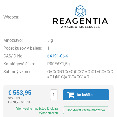
Rea
Výrobca:
Množstvo:
5 g
Počet kusov v balení:
1
CAS/ID No.:
64191-06-6
Katalógové číslo:
R00F6X1,5g
Súhrnný vzorec:
O=C(ON1C(=O)CCC1=O)C1=CC=C(C
=C1)N1C(=O)C=CC1=O
€
553,95
Do košíka
bez DPH
€
670,28 s DPH
Ks
Priemyselné množstvo látok za
Dopytovať väčšie množstvo
výhodnú cenu