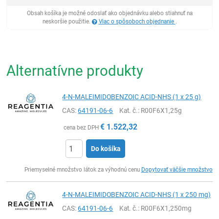
Obsah košíka je možné odoslať ako objednávku alebo stiahnuť na
neskoršie použitie.
Viac o spôsoboch objednanie
.
Alternatívne produkty
4-N-MALEIMIDOBENZOIC ACID-NHS (1 x 25 g)
CAS:
64191-06-6
Kat. č.
: R00F6X1,25g
€
1.522,32
cena bez DPH
Do košíka
Ks
Priemyselné množstvo látok za výhodnú cenu
Dopytovať väčšie množstvo
4-N-MALEIMIDOBENZOIC ACID-NHS (1 x 250 mg)
CAS:
64191-06-6
Kat. č.
: R00F6X1,250mg