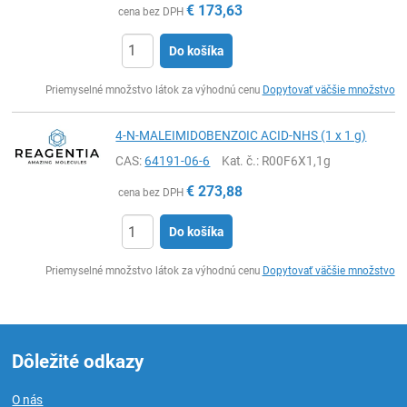
€
173,63
cena bez DPH
Do košíka
Ks
Priemyselné množstvo látok za výhodnú cenu
Dopytovať väčšie množstvo
4-N-MALEIMIDOBENZOIC ACID-NHS (1 x 1 g)
CAS:
64191-06-6
Kat. č.
: R00F6X1,1g
€
273,88
cena bez DPH
Do košíka
Ks
Priemyselné množstvo látok za výhodnú cenu
Dopytovať väčšie množstvo
Dôležité odkazy
O nás