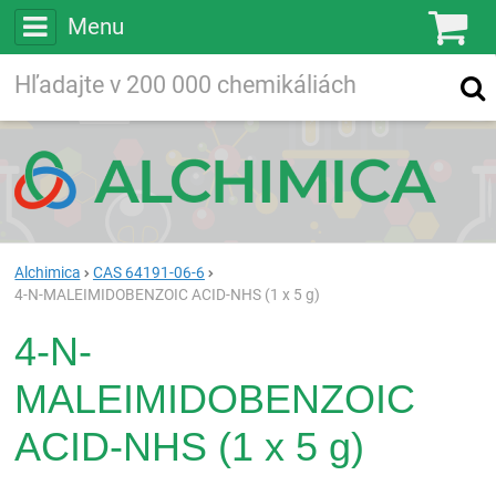
Menu
Ko
Vyhľadávajte
Vyhľadávanie
vo viac ako
200 000
chemických látkach
Hľadaj
Alchimica
CAS 64191-06-6
4-N-MALEIMIDOBENZOIC ACID-NHS (1 x 5 g)
4-N-
MALEIMIDOBENZOIC
ACID-NHS (1 x 5 g)