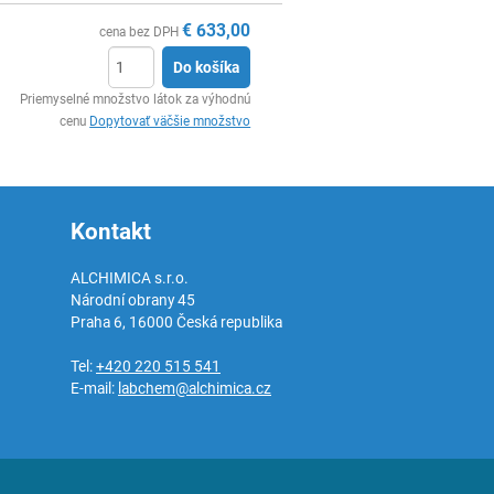
€
633,00
cena bez DPH
Do košíka
Ks
Priemyselné množstvo látok za výhodnú
cenu
Dopytovať väčšie množstvo
Kontakt
ALCHIMICA s.r.o.
Národní obrany 45
Praha 6
,
16000
Česká republika
Tel:
+420 220 515 541
E-mail:
labchem@alchimica.cz