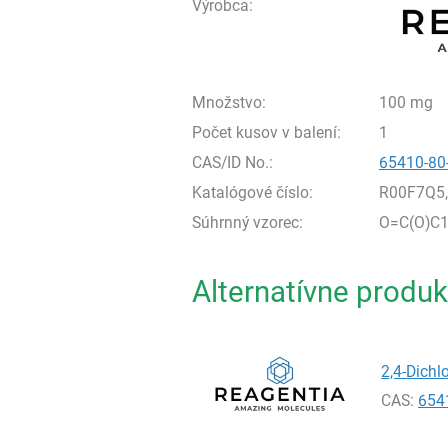
Výrobca:
Množstvo:
100 mg
Počet kusov v balení:
1
CAS/ID No.:
65410-80
Katalógové číslo:
R00F7Q5
Súhrnný vzorec:
O=C(O)C1
Alternatívne produk
2,4-Dichl
CAS:
654