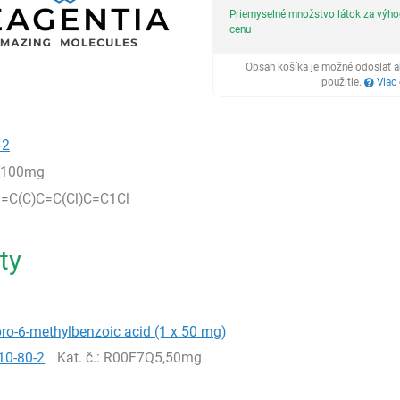
Priemyselné množstvo látok za výh
cenu
Obsah košíka je možné odoslať a
použitie.
Viac
-2
,100mg
=C(C)C=C(Cl)C=C1Cl
ty
oro-6-methylbenzoic acid (1 x 50 mg)
10-80-2
Kat. č.
: R00F7Q5,50mg