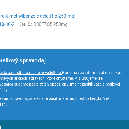
oro-6-methylbenzoic acid (1 x 250 mg)
10-80-2
Kat. č.
: R00F7Q5,250mg
mailový spravodaj
láste sa k odberu nášho newsletteru.
Budeme vás informovať o všetkých
ímavých akciách a zľavách, ktoré chystáme. A sľubujeme, že
vodajca budeme posielať len občas, aby sme nezahltili vaše e-mailovej
ánky.
a vám spravodajca prestane páčiť, máte možnosť sa kedykoľvek
siť.
o