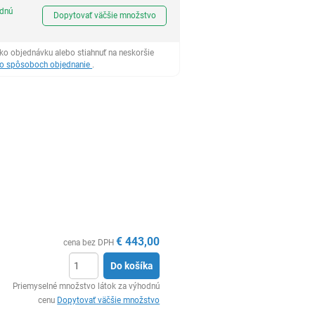
Ks
odnú
Dopytovať väčšie množstvo
ko objednávku alebo stiahnuť na neskoršie
 o spôsoboch objednanie
.
€
443,00
cena bez DPH
Do košíka
Ks
Priemyselné množstvo látok za výhodnú
cenu
Dopytovať väčšie množstvo