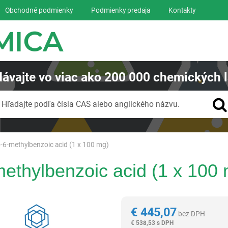
Obchodné podmienky
Podmienky predaja
Kontakty
ávajte
vo viac ako
200 000
chemických l
Vyhľadávanie
Hľadajte podľa čísla CAS alebo anglického názvu.
o-6-methylbenzoic acid (1 x 100 mg)
methylbenzoic acid (1 x 100
Reagentia
€
445,07
bez DPH
€
538,53 s DPH