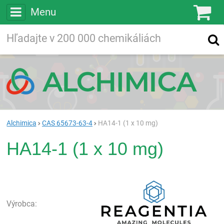
Menu
Ko
Vyhľadávajte
Vyhľadávanie
vo viac ako
200 000
chemických látkach
Hľadaj
Alchimica
CAS 65673-63-4
HA14-1 (1 x 10 mg)
HA14-1 (1 x 10 mg)
Rea
Výrobca: