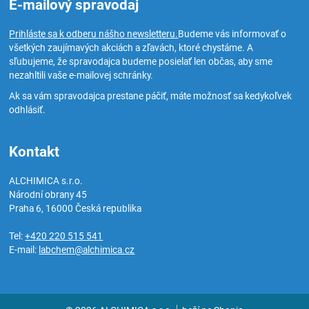
E-mailový spravodaj
Prihláste sa k odberu nášho newsletteru.
Budeme vás informovať o
všetkých zaujímavých akciách a zľavách, ktoré chystáme. A
sľubujeme, že spravodajca budeme posielať len občas, aby sme
nezahltili vaše e-mailovej schránky.
Ak sa vám spravodajca prestane páčiť, máte možnosť sa kedykoľvek
odhlásiť.
Kontakt
ALCHIMICA s.r.o.
Národní obrany 45
Praha 6
,
16000
Česká republika
Tel:
+420 220 515 541
E-mail:
labchem@alchimica.cz