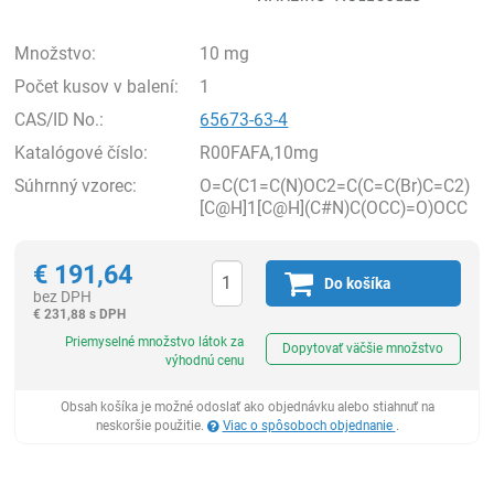
Množstvo:
10 mg
Počet kusov v balení:
1
CAS/ID No.:
65673-63-4
Katalógové číslo:
R00FAFA,10mg
Súhrnný vzorec:
O=C(C1=C(N)OC2=C(C=C(Br)C=C2)
[C@H]1[C@H](C#N)C(OCC)=O)OCC
€
191,64
Do košíka
bez DPH
€
231,88 s DPH
Ks
Priemyselné množstvo látok za
Dopytovať väčšie množstvo
výhodnú cenu
Obsah košíka je možné odoslať ako objednávku alebo stiahnuť na
neskoršie použitie.
Viac o spôsoboch objednanie
.