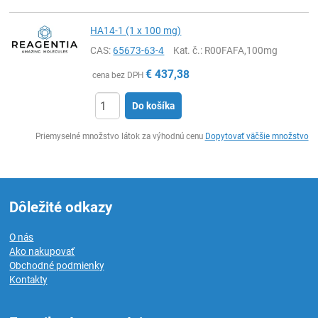
HA14-1 (1 x 100 mg)
CAS:
65673-63-4
Kat. č.
: R00FAFA,100mg
€
437,38
cena bez DPH
Do košíka
Ks
Priemyselné množstvo látok za výhodnú cenu
Dopytovať väčšie množstvo
Dôležité odkazy
O nás
Ako nakupovať
Obchodné podmienky
Kontakty