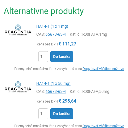
Alternatívne produkty
HA14-1 (1 x 1 mg)
CAS:
65673-63-4
Kat. č.
: R00FAFA,1mg
€
111,27
cena bez DPH
Do košíka
Ks
Priemyselné množstvo látok za výhodnú cenu
Dopytovať väčšie množstvo
HA14-1 (1 x 50 mg)
CAS:
65673-63-4
Kat. č.
: R00FAFA,50mg
€
293,64
cena bez DPH
Do košíka
Ks
Priemyselné množstvo látok za výhodnú cenu
Dopytovať väčšie množstvo