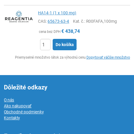
HA14-1 (1 x 100 mg)
CAS:
65673-63-4
Kat. č.
: R00FAFA,100mg
€
438,74
cena bez DPH
Do košíka
Ks
Priemyselné množstvo látok za výhodnú cenu
Dopytovať väčšie množstvo
Dôležité odkazy
O nás
Ako nakupovať
Obchodné podmienky
Kontakty