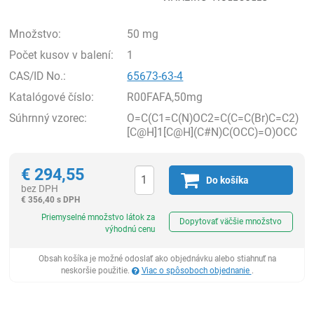
Množstvo:
50 mg
Počet kusov v balení:
1
CAS/ID No.:
65673-63-4
Katalógové číslo:
R00FAFA,50mg
Súhrnný vzorec:
O=C(C1=C(N)OC2=C(C=C(Br)C=C2)
[C@H]1[C@H](C#N)C(OCC)=O)OCC
€
294,55
Do košíka
bez DPH
€
356,40 s DPH
Ks
Priemyselné množstvo látok za
Dopytovať väčšie množstvo
výhodnú cenu
Obsah košíka je možné odoslať ako objednávku alebo stiahnuť na
neskoršie použitie.
Viac o spôsoboch objednanie
.