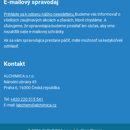
E-mailový spravodaj
Prihláste sa k odberu nášho newsletteru.
Budeme vás informovať o
všetkých zaujímavých akciách a zľavách, ktoré chystáme. A
sľubujeme, že spravodajca budeme posielať len občas, aby sme
nezahltili vaše e-mailovej schránky.
Ak sa vám spravodajca prestane páčiť, máte možnosť sa kedykoľvek
odhlásiť.
Kontakt
ALCHIMICA s.r.o.
Národní obrany 45
Praha 6
,
16000
Česká republika
Tel:
+420 220 515 541
E-mail:
labchem@alchimica.cz