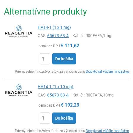
Alternatívne produkty
HA14-1 (1 x 1 mg)
CAS:
65673-63-4
Kat. č.
: R00FAFA,1mg
€
111,62
cena bez DPH
Do košíka
Ks
Priemyselné množstvo látok za výhodnú cenu
Dopytovať väčšie množstvo
HA14-1 (1 x 10 mg)
CAS:
65673-63-4
Kat. č.
: R00FAFA,10mg
€
192,23
cena bez DPH
Do košíka
Ks
Priemyselné množstvo látok za výhodnú cenu
Dopytovať väčšie množstvo