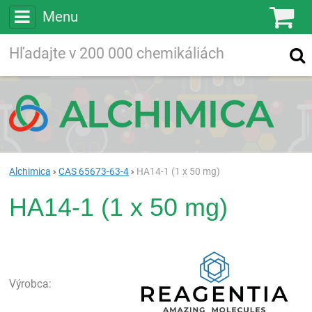
Menu
Ko
Vyhľadávajte
Vyhľadávanie
vo viac ako
200 000
chemických látkach
Hľadaj
Alchimica
CAS 65673-63-4
HA14-1 (1 x 50 mg)
HA14-1 (1 x 50 mg)
Rea
Výrobca: