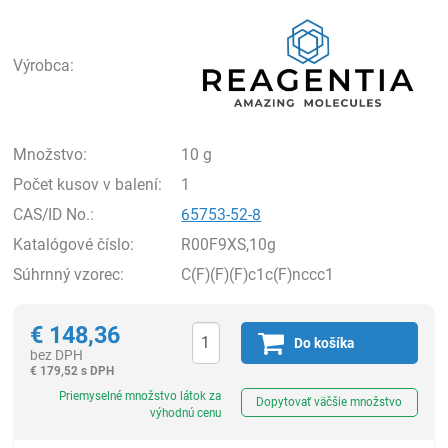
Rea
Výrobca:
Množstvo:
10 g
Počet kusov v balení:
1
CAS/ID No.:
65753-52-8
Katalógové číslo:
R00F9XS,10g
Súhrnný vzorec:
C(F)(F)(F)c1c(F)nccc1
€
148,36
Do košíka
bez DPH
€
179,52 s DPH
Ks
Priemyselné množstvo látok za
Dopytovať väčšie množstvo
výhodnú cenu