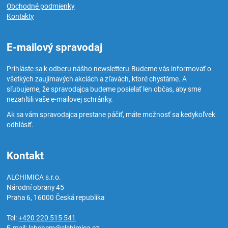
Obchodné podmienky
Kontakty
E-mailový spravodaj
Prihláste sa k odberu nášho newsletteru.
Budeme vás informovať o
všetkých zaujímavých akciách a zľavách, ktoré chystáme. A
sľubujeme, že spravodajca budeme posielať len občas, aby sme
nezahltili vaše e-mailovej schránky.
Ak sa vám spravodajca prestane páčiť, máte možnosť sa kedykoľvek
odhlásiť.
Kontakt
ALCHIMICA s.r.o.
Národní obrany 45
Praha 6
,
16000
Česká republika
Tel:
+420 220 515 541