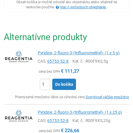
Obsah košíka je možné odoslať ako objednávku alebo stiahnuť na
neskoršie použitie.
Viac o spôsoboch objednanie
.
Alternatívne produkty
Pyridine, 2-fluoro-3-(trifluoromethyl)- (1 x 5 g)
CAS:
65753-52-8
Kat. č.
: R00F9XS,5g
€
111,27
cena bez DPH
Do košíka
Ks
Priemyselné množstvo látok za výhodnú cenu
Dopytovať väčšie množstvo
Pyridine, 2-fluoro-3-(trifluoromethyl)- (1 x 25 g)
CAS:
65753-52-8
Kat. č.
: R00F9XS,25g
€
226,66
cena bez DPH