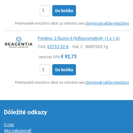
Do košíka
Ks
Priemyselné množstvo látok za výhodnú cenu
Dopytovať väčšie množstvo
Pyridine, 2-fluoro-3-(trifluoromethyl)- (1 x 1 g)
CAS:
65753-52-8
Kat. č.
: R00F9XS,1g
€
92,73
cena bez DPH
Do košíka
Ks
Priemyselné množstvo látok za výhodnú cenu
Dopytovať väčšie množstvo
Dôležité odkazy
O nás
Ako nakupovať