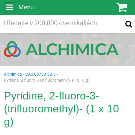
Menu
Ko
Vyhľadávajte
Vyhľadávanie
vo viac ako
200 000
chemických látkach
Hľadaj
Alchimica
CAS 65753-52-8
Pyridine, 2-fluoro-3-(trifluoromethyl)- (1 x 10 g)
Pyridine, 2-fluoro-3-
(trifluoromethyl)- (1 x 10
g)