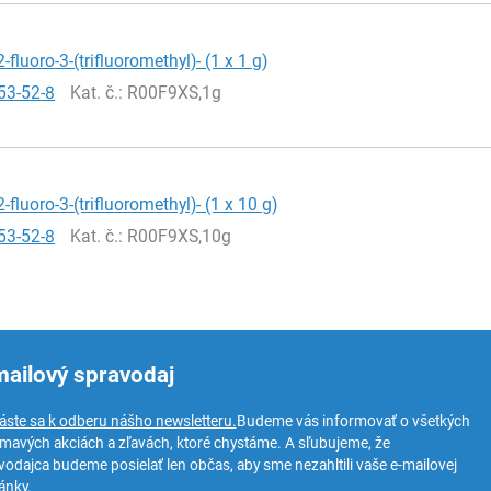
2-fluoro-3-(trifluoromethyl)- (1 x 1 g)
53-52-8
Kat. č.
: R00F9XS,1g
2-fluoro-3-(trifluoromethyl)- (1 x 10 g)
53-52-8
Kat. č.
: R00F9XS,10g
mailový spravodaj
láste sa k odberu nášho newsletteru.
Budeme vás informovať o všetkých
ímavých akciách a zľavách, ktoré chystáme. A sľubujeme, že
vodajca budeme posielať len občas, aby sme nezahltili vaše e-mailovej
ánky.