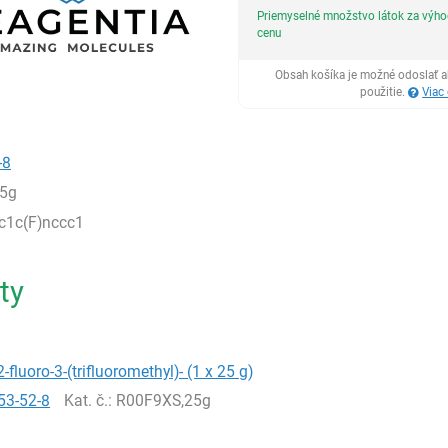
Priemyselné množstvo látok za výh
cenu
Obsah košíka je možné odoslať a
použitie.
Viac
-8
5g
)c1c(F)nccc1
ty
2-fluoro-3-(trifluoromethyl)- (1 x 25 g)
53-52-8
Kat. č.
: R00F9XS,25g