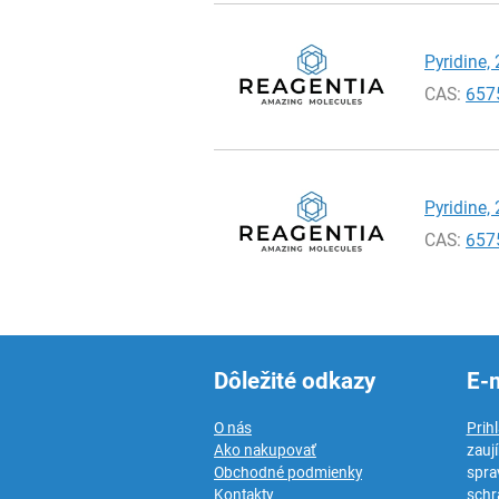
Pyridine, 
CAS:
657
Pyridine, 
CAS:
657
Dôležité odkazy
E-
O nás
Prih
Ako nakupovať
zauj
Obchodné podmienky
spra
Kontakty
schr