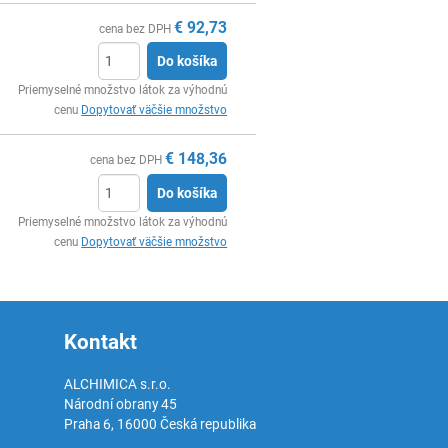
€
92,73
cena bez DPH
Do košíka
Ks
Priemyselné množstvo látok za výhodnú
cenu
Dopytovať väčšie množstvo
€
148,36
cena bez DPH
Do košíka
Ks
Priemyselné množstvo látok za výhodnú
cenu
Dopytovať väčšie množstvo
Kontakt
ALCHIMICA s.r.o.
Národní obrany 45
Praha 6
,
16000
Česká republika