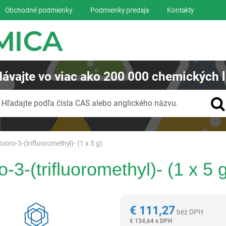
Obchodné podmienky
Podmienky predaja
Kontakty
ávajte
vo viac ako
200 000
chemických l
Vyhľadávanie
Hľadajte podľa čísla CAS alebo anglického názvu.
fluoro-3-(trifluoromethyl)- (1 x 5 g)
o-3-(trifluoromethyl)- (1 x 5 
Reagentia
€
111,27
bez DPH
€
134,64 s DPH