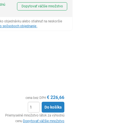
Ks
odnú
Dopytovať väčšie množstvo
ko objednávku alebo stiahnuť na neskoršie
 o spôsoboch objednanie
.
€
226,66
cena bez DPH
Do košíka
Ks
Priemyselné množstvo látok za výhodnú
cenu
Dopytovať väčšie množstvo