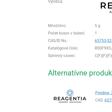
Výrobca:
Množstvo:
5 g
Počet kusov v balení:
1
CAS/ID No.:
65753-52
Katalógové číslo:
R00F9XS,
Súhrnný vzorec:
C(F)(F)(F
Alternatívne produk
Pyridine, 
CAS:
657