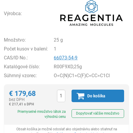
Výrobca:
Množstvo:
25 g
Počet kusov v balení:
1
CAS/ID No.:
66073-54-9
Katalógové číslo:
R00F9XD,25g
Súhrnný vzorec:
O=C(N)C1=C(F)C=CC=C1Cl
€
179,68
Do košíka
bez DPH
€
217,41 s DPH
Ks
Priemyselné množstvo látok za
Dopytovať väčšie množstvo
výhodnú cenu
Obsah košíka je možné odoslať ako objednávku alebo stiahnuť na