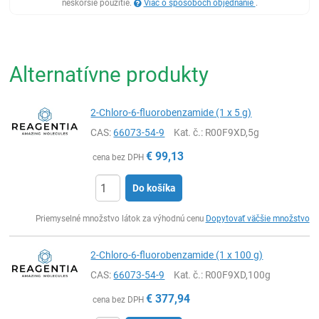
neskoršie použitie.
Viac o spôsoboch objednanie
.
Alternatívne produkty
2-Chloro-6-fluorobenzamide (1 x 5 g)
CAS:
66073-54-9
Kat. č.
: R00F9XD,5g
€
99,13
cena bez DPH
Do košíka
Ks
Priemyselné množstvo látok za výhodnú cenu
Dopytovať väčšie množstvo
2-Chloro-6-fluorobenzamide (1 x 100 g)
CAS:
66073-54-9
Kat. č.
: R00F9XD,100g
€
377,94
cena bez DPH