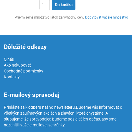
Do košíka
Ks
Priemyselné množstvo látok za výhodnú cenu
Dopytovať väčšie množstvo
Dôležité odkazy
O nás
Ako nakupovať
Obchodné podmienky
Kontakty
E-mailový spravodaj
Prihláste sa k odberu nášho newsletteru.
Budeme vás informovať o
všetkých zaujímavých akciách a zľavách, ktoré chystáme. A
sľubujeme, že spravodajca budeme posielať len občas, aby sme
nezahltili vaše e-mailovej schránky.