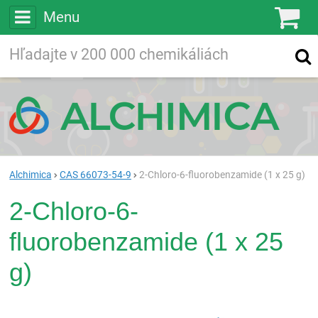
Menu
Ko
Vyhľadávajte
Vyhľadávanie
vo viac ako
200 000
chemických látkach
Hľadaj
Alchimica
CAS 66073-54-9
2-Chloro-6-fluorobenzamide (1 x 25 g)
2-Chloro-6-
fluorobenzamide (1 x 25
g)
Rea