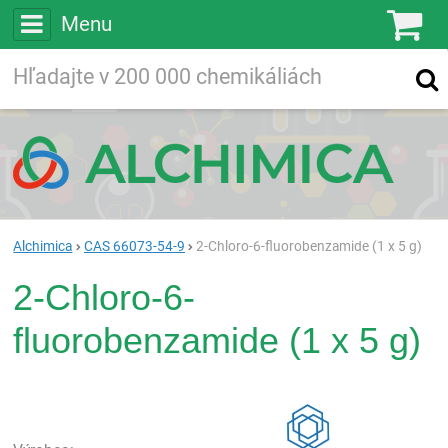
Menu
Ko
Vyhľadávajte
Vyhľadávanie
vo viac ako
200 000
chemických látkach
Hľadaj
Alchimica
CAS 66073-54-9
2-Chloro-6-fluorobenzamide (1 x 5 g)
2-Chloro-6-
fluorobenzamide (1 x 5 g)
Rea