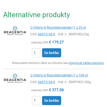
Alternatívne produkty
2-Chloro-6-fluorobenzamide (1 x 25 g)
CAS:
66073-54-9
Kat. č.
: R00F9XD,25g
€
179,27
cena bez DPH
Do košíka
Ks
Priemyselné množstvo látok za výhodnú cenu
Dopytovať väčšie množstvo
2-Chloro-6-fluorobenzamide (1 x 100 g)
CAS:
66073-54-9
Kat. č.
: R00F9XD,100g
€
377,08
cena bez DPH
Do košíka