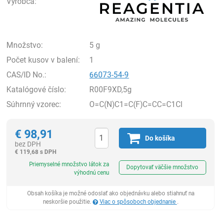
Výrobca:
Množstvo:
5 g
Počet kusov v balení:
1
CAS/ID No.:
66073-54-9
Katalógové číslo:
R00F9XD,5g
Súhrnný vzorec:
O=C(N)C1=C(F)C=CC=C1Cl
€
98,91
Do košíka
bez DPH
€
119,68 s DPH
Ks
Priemyselné množstvo látok za
Dopytovať väčšie množstvo
výhodnú cenu
Obsah košíka je možné odoslať ako objednávku alebo stiahnuť na
neskoršie použitie.
Viac o spôsoboch objednanie
.