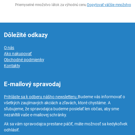
Ks
Priemyselné množstvo látok za výhodnú cenu
Dopytovať väčšie množstvo
Dôležité odkazy
O nás
Ako nakupovať
Obchodné podmienky
Kontakty
E-mailový spravodaj
Prihláste sa k odberu nášho newsletteru.
Budeme vás informovať o
všetkých zaujímavých akciách a zľavách, ktoré chystáme. A
sľubujeme, že spravodajca budeme posielať len občas, aby sme
nezahltili vaše e-mailovej schránky.
Ak sa vám spravodajca prestane páčiť, máte možnosť sa kedykoľvek
odhlásiť.