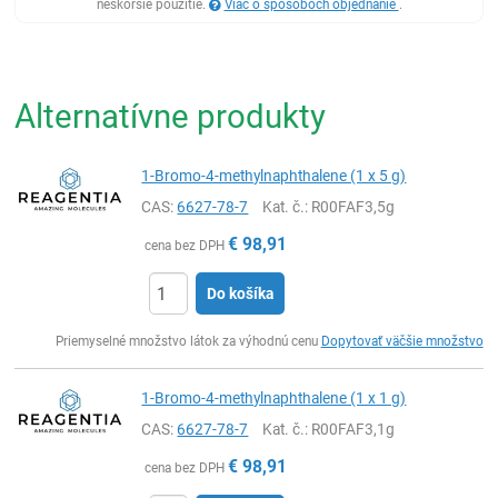
neskoršie použitie.
Viac o spôsoboch objednanie
.
Alternatívne produkty
1-Bromo-4-methylnaphthalene (1 x 5 g)
CAS:
6627-78-7
Kat. č.
: R00FAF3,5g
€
98,91
cena bez DPH
Do košíka
Ks
Priemyselné množstvo látok za výhodnú cenu
Dopytovať väčšie množstvo
1-Bromo-4-methylnaphthalene (1 x 1 g)
CAS:
6627-78-7
Kat. č.
: R00FAF3,1g
€
98,91
cena bez DPH