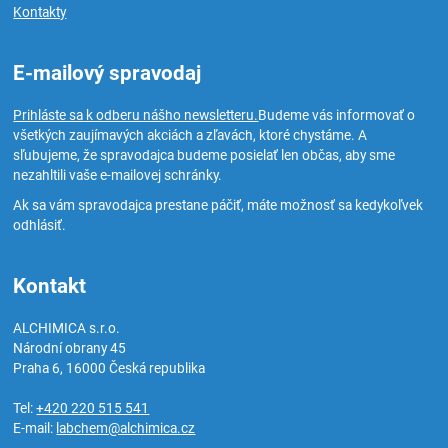
Kontakty
E-mailový spravodaj
Prihláste sa k odberu nášho newsletteru.
Budeme vás informovať o
všetkých zaujímavých akciách a zľavách, ktoré chystáme. A
sľubujeme, že spravodajca budeme posielať len občas, aby sme
nezahltili vaše e-mailovej schránky.
Ak sa vám spravodajca prestane páčiť, máte možnosť sa kedykoľvek
odhlásiť.
Kontakt
ALCHIMICA s.r.o.
Národní obrany 45
Praha 6
,
16000
Česká republika
Tel:
+420 220 515 541
E-mail:
labchem@alchimica.cz