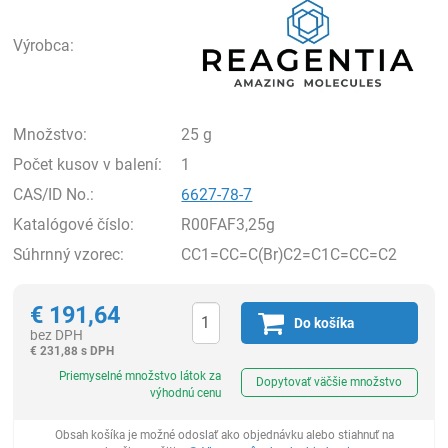
Výrobca:
Množstvo:
25 g
Počet kusov v balení:
1
CAS/ID No.:
6627-78-7
Katalógové číslo:
R00FAF3,25g
Súhrnný vzorec:
CC1=CC=C(Br)C2=C1C=CC=C2
€
191,64
Do košíka
bez DPH
€
231,88 s DPH
Ks
Priemyselné množstvo látok za
Dopytovať väčšie množstvo
výhodnú cenu
Obsah košíka je možné odoslať ako objednávku alebo stiahnuť na