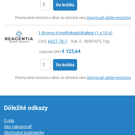
Do košíka
Ks
Priemyselné množstvo látok za výhodnú cenu
Dopytovať väčšie množstvo
1-Bromo-4-methylnaphthalene (1 x 10 g)
CAS:
6627-78-7
Kat. č.
: R00FAF3,10g
€
123,64
cena bez DPH
Do košíka
Ks
Priemyselné množstvo látok za výhodnú cenu
Dopytovať väčšie množstvo
Dôležité odkazy
O nás
Ako nakupovať
Obchodné podmienky