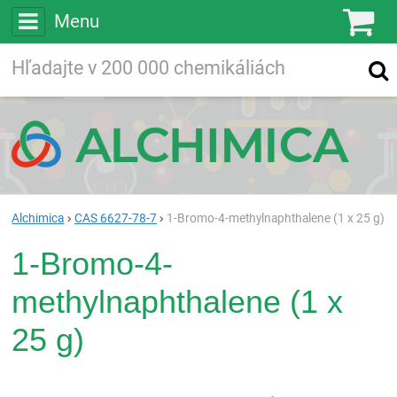
Menu
Ko
Vyhľadávajte
Vyhľadávanie
vo viac ako
200 000
chemických látkach
Hľadaj
Alchimica
CAS 6627-78-7
1-Bromo-4-methylnaphthalene (1 x 25 g)
1-Bromo-4-
methylnaphthalene (1 x
25 g)
Rea