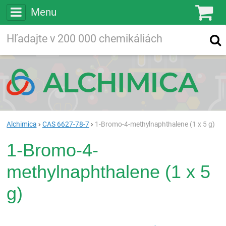
Menu
Ko
Vyhľadávajte
Vyhľadávanie
vo viac ako
200 000
chemických látkach
Hľadaj
Alchimica
CAS 6627-78-7
1-Bromo-4-methylnaphthalene (1 x 5 g)
1-Bromo-4-
methylnaphthalene (1 x 5
g)
Rea