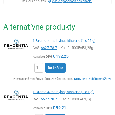
neskoršie použitie.
Viac o spôsoboch objednanie
.
Alternatívne produkty
1-Bromo-4-methylnaphthalene (1 x 25 g)
CAS:
6627-78-7
Kat. č.
: R00FAF3,25g
€
192,23
cena bez DPH
Do košíka
Ks
Priemyselné množstvo látok za výhodnú cenu
Dopytovať väčšie množstvo
1-Bromo-4-methylnaphthalene (1 x 1 g)
CAS:
6627-78-7
Kat. č.
: R00FAF3,1g
€
99,21
cena bez DPH