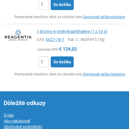
Do košíka
Ks
Priemyselné množstvo látok za výhodnú cenu
Dopytovať väčšie množstvo
1-Bromo-4-methylnaphthalene (1 x 10 g)
CAS:
6627-78-7
Kat. č.
: R00FAF3,10g
€
124,02
cena bez DPH
Do košíka
Ks
Priemyselné množstvo látok za výhodnú cenu
Dopytovať väčšie množstvo
Dôležité odkazy
O nás
Ako nakupovať
Obchodné podmienky