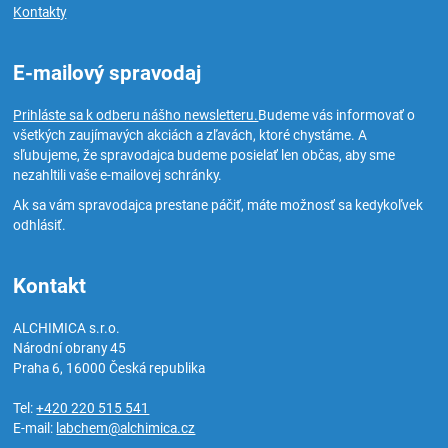
Kontakty
E-mailový spravodaj
Prihláste sa k odberu nášho newsletteru.
Budeme vás informovať o
všetkých zaujímavých akciách a zľavách, ktoré chystáme. A
sľubujeme, že spravodajca budeme posielať len občas, aby sme
nezahltili vaše e-mailovej schránky.
Ak sa vám spravodajca prestane páčiť, máte možnosť sa kedykoľvek
odhlásiť.
Kontakt
ALCHIMICA s.r.o.
Národní obrany 45
Praha 6
,
16000
Česká republika
Tel:
+420 220 515 541
E-mail:
labchem@alchimica.cz