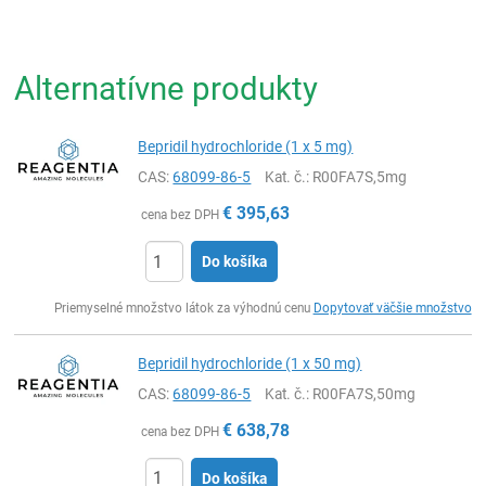
Alternatívne produkty
Bepridil hydrochloride (1 x 5 mg)
CAS:
68099-86-5
Kat. č.
: R00FA7S,5mg
€
395,63
cena bez DPH
Do košíka
Ks
Priemyselné množstvo látok za výhodnú cenu
Dopytovať väčšie množstvo
Bepridil hydrochloride (1 x 50 mg)
CAS:
68099-86-5
Kat. č.
: R00FA7S,50mg
€
638,78
cena bez DPH
Do košíka