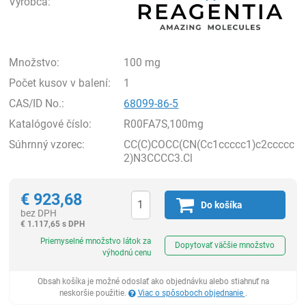
Výrobca:
Množstvo:
100 mg
Počet kusov v balení:
1
CAS/ID No.:
68099-86-5
Katalógové číslo:
R00FA7S,100mg
Súhrnný vzorec:
CC(C)COCC(CN(Cc1ccccc1)c2ccccc
2)N3CCCC3.Cl
€
923,68
Do košíka
bez DPH
€
1.117,65 s DPH
Ks
Priemyselné množstvo látok za
Dopytovať väčšie množstvo
výhodnú cenu
Obsah košíka je možné odoslať ako objednávku alebo stiahnuť na
neskoršie použitie.
Viac o spôsoboch objednanie
.