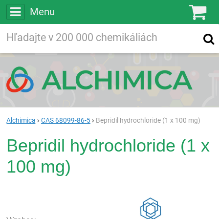
Menu
Ko
Vyhľadávajte
Vyhľadávanie
vo viac ako
200 000
chemických látkach
Hľadaj
Alchimica
CAS 68099-86-5
Bepridil hydrochloride (1 x 100 mg)
Bepridil hydrochloride (1 x
100 mg)
Rea