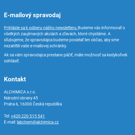
E-mailový spravodaj
Prihláste sa k odberu nášho newsletteru.
Budeme vás informovať o
všetkých zaujímavých akciách a zľavách, ktoré chystáme. A
sľubujeme, že spravodajca budeme posielať len občas, aby sme
nezahltili vaše e-mailovej schránky.
Ak sa vám spravodajca prestane páčiť, máte možnosť sa kedykoľvek
odhlásiť.
Kontakt
ALCHIMICA s.r.o.
Národní obrany 45
Praha 6
,
16000
Česká republika
Tel:
+420 220 515 541
E-mail:
labchem@alchimica.cz