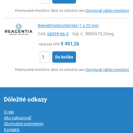
Ks
Priemyselné množstvo látok za výhodnú cenu
Dopytovať väčšie množstvo
Bepridil hydrochloride (1 x 25 mg)
CAS:
68099-86-5
Kat. č.
: R00FA7S,25mg
€
451,26
cena bez DPH
Do košíka
Ks
Priemyselné množstvo látok za výhodnú cenu
Dopytovať väčšie množstvo
Dôležité odkazy
O nás
Ako nakupovať
Obchodné podmienky
Kontakty