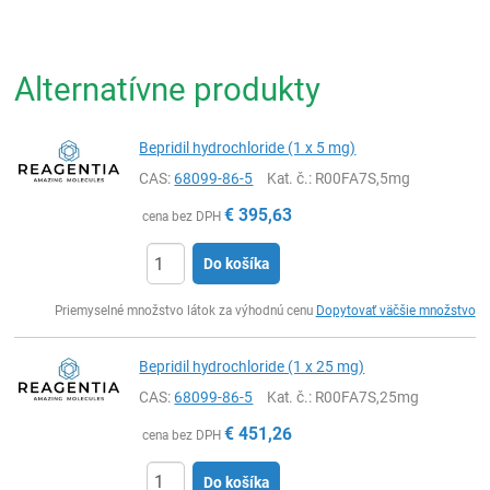
Alternatívne produkty
Bepridil hydrochloride (1 x 5 mg)
CAS:
68099-86-5
Kat. č.
: R00FA7S,5mg
€
395,63
cena bez DPH
Do košíka
Ks
Priemyselné množstvo látok za výhodnú cenu
Dopytovať väčšie množstvo
Bepridil hydrochloride (1 x 25 mg)
CAS:
68099-86-5
Kat. č.
: R00FA7S,25mg
€
451,26
cena bez DPH
Do košíka