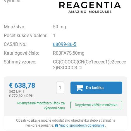
Výrobca:
Množstvo:
50 mg
Počet kusov v balení:
1
CAS/ID No.:
68099-86-5
Katalógové číslo:
R00FA7S,50mg
Súhrnný vzorec:
CC(C)COCC(CN(Cc1ccccc1)c2ccccc
2)N3CCCC3.Cl
€
638,78
Do košíka
bez DPH
€
772,92 s DPH
Ks
Priemyselné množstvo látok za
Dopytovať väčšie množstvo
výhodnú cenu
Obsah košíka je možné odoslať ako objednávku alebo stiahnuť na
neskoršie použitie.
Viac o spôsoboch objednanie
.