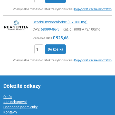
Ks
Priemyselné množstvo látok za výhodnú cenu
Dopytovať väčšie množstvo
Bepridil hydrochloride (1 x 100 mg)
CAS:
68099-86-5
Kat. č.
: R00FA7S,100mg
€
923,68
cena bez DPH
Do košíka
Ks
Priemyselné množstvo látok za výhodnú cenu
Dopytovať väčšie množstvo
Dôležité odkazy
O nás
Ako nakupovať
Obchodné podmienky
Kontakty