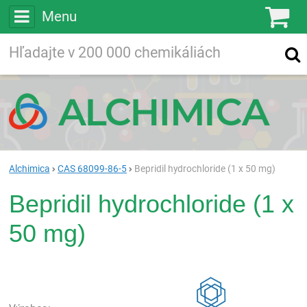
Menu
Ko
Vyhľadávajte
Vyhľadávanie
vo viac ako
200 000
chemických látkach
Hľadaj
Alchimica
CAS 68099-86-5
Bepridil hydrochloride (1 x 50 mg)
Bepridil hydrochloride (1 x
50 mg)
Rea