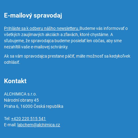
E-mailový spravodaj
Prihláste sa k odberu nášho newsletteru.
Budeme vás informovať o
všetkých zaujímavých akciách a zľavách, ktoré chystáme. A
sľubujeme, že spravodajca budeme posielať len občas, aby sme
nezahltili vaše e-mailovej schránky.
Ak sa vám spravodajca prestane páčiť, máte možnosť sa kedykoľvek
odhlásiť.
Kontakt
ALCHIMICA s.r.o.
Národní obrany 45
Praha 6
,
16000
Česká republika
Tel:
+420 220 515 541
E-mail:
labchem@alchimica.cz