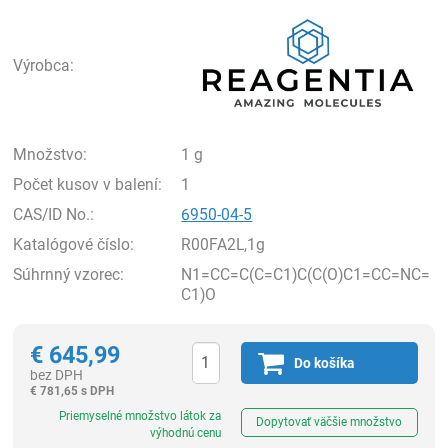
Rea
Výrobca:
Množstvo:
1 g
Počet kusov v balení:
1
CAS/ID No.:
6950-04-5
Katalógové číslo:
R00FA2L,1g
Súhrnný vzorec:
N1=CC=C(C=C1)C(C(O)C1=CC=NC=
C1)O
€
645,99
Do košíka
bez DPH
€
781,65 s DPH
Ks
Priemyselné množstvo látok za
Dopytovať väčšie množstvo
výhodnú cenu