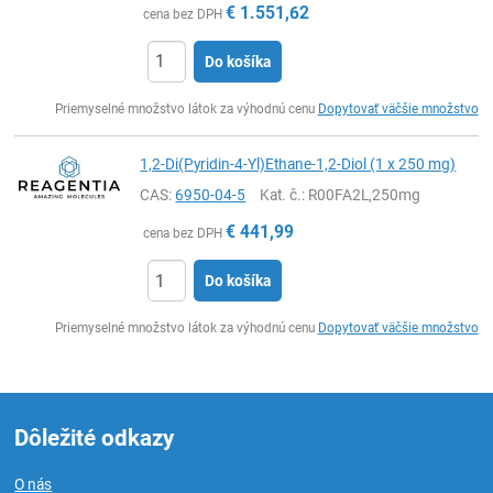
€
1.551,62
cena bez DPH
Do košíka
Ks
Priemyselné množstvo látok za výhodnú cenu
Dopytovať väčšie množstvo
1,2-Di(Pyridin-4-Yl)Ethane-1,2-Diol (1 x 250 mg)
CAS:
6950-04-5
Kat. č.
: R00FA2L,250mg
€
441,99
cena bez DPH
Do košíka
Ks
Priemyselné množstvo látok za výhodnú cenu
Dopytovať väčšie množstvo
Dôležité odkazy
O nás