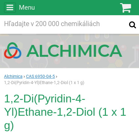
Menu
Ko
Vyhľadávajte
Vyhľadávanie
vo viac ako
200 000
chemických látkach
Hľadaj
Alchimica
CAS 6950-04-5
1,2-Di(Pyridin-4-Yl)Ethane-1,2-Diol (1 x 1 g)
1,2-Di(Pyridin-4-
Yl)Ethane-1,2-Diol (1 x 1
g)