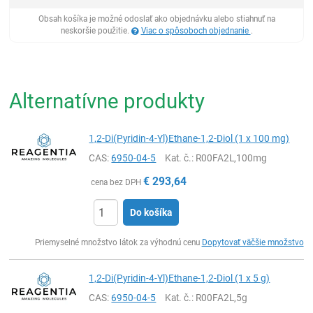
Obsah košíka je možné odoslať ako objednávku alebo stiahnuť na
neskoršie použitie.
Viac o spôsoboch objednanie
.
Alternatívne produkty
1,2-Di(Pyridin-4-Yl)Ethane-1,2-Diol (1 x 100 mg)
CAS:
6950-04-5
Kat. č.
: R00FA2L,100mg
€
293,64
cena bez DPH
Do košíka
Ks
Priemyselné množstvo látok za výhodnú cenu
Dopytovať väčšie množstvo
1,2-Di(Pyridin-4-Yl)Ethane-1,2-Diol (1 x 5 g)
CAS:
6950-04-5
Kat. č.
: R00FA2L,5g