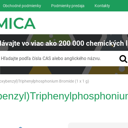
Obchodné podmienky
Podmienky predaja
Kontakty
ávajte
vo viac ako
200 000
chemických l
Vyhľadávanie
Hľadajte podľa čísla CAS alebo anglického názvu.
oxybenzyl)Triphenylphosphonium Bromide (1 x 1 g)
benzyl)Triphenylphosphoniu
Reagentia