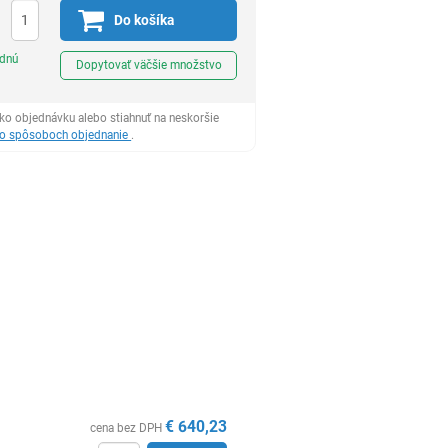
Do košíka
Ks
odnú
Dopytovať väčšie množstvo
ko objednávku alebo stiahnuť na neskoršie
 o spôsoboch objednanie
.
€
640,23
cena bez DPH