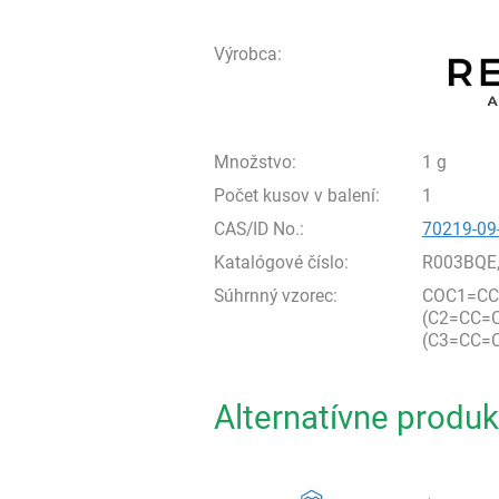
Výrobca:
Množstvo:
1 g
Počet kusov v balení:
1
CAS/ID No.:
70219-09
Katalógové číslo:
R003BQE
Súhrnný vzorec:
COC1=CC
(C2=CC=
(C3=CC=C
Alternatívne produk