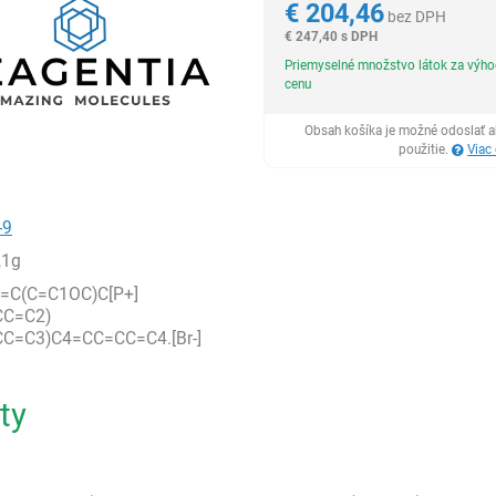
€
204,46
bez DPH
€
247,40 s DPH
Priemyselné množstvo látok za výh
cenu
Obsah košíka je možné odoslať a
použitie.
Viac
-9
,1g
=C(C=C1OC)C[P+]
CC=C2)
C=C3)C4=CC=CC=C4.[Br-]
ty