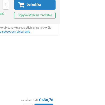
Do košíka
Ks
odnú
Dopytovať väčšie množstvo
ko objednávku alebo stiahnuť na neskoršie
 o spôsoboch objednanie
.
€
638,78
cena bez DPH