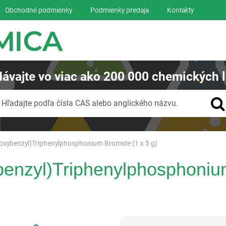
Obchodné podmienky
Podmienky predaja
Kontakty
ávajte
vo viac ako
200 000
chemických l
Vyhľadávanie
Hľadajte podľa čísla CAS alebo anglického názvu.
oxybenzyl)Triphenylphosphonium Bromide (1 x 5 g)
benzyl)Triphenylphosphoniu
Reagentia