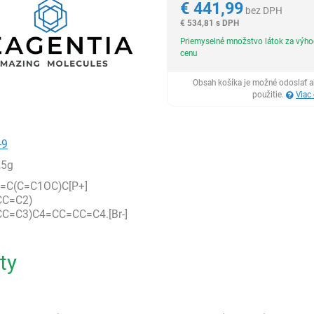
€
441,99
bez DPH
€
534,81 s DPH
Priemyselné množstvo látok za výh
cenu
Obsah košíka je možné odoslať a
použitie.
Viac
-9
,5g
=C(C=C1OC)C[P+]
CC=C2)
C=C3)C4=CC=CC=C4.[Br-]
ty