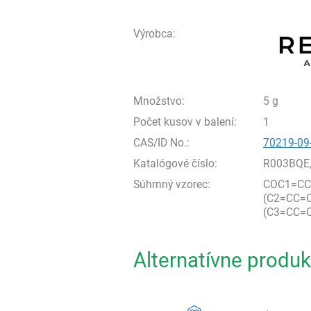
Výrobca:
Množstvo:
5 g
Počet kusov v balení:
1
CAS/ID No.:
70219-09
Katalógové číslo:
R003BQE
Súhrnný vzorec:
COC1=CC
(C2=CC=
(C3=CC=C
Alternatívne produk