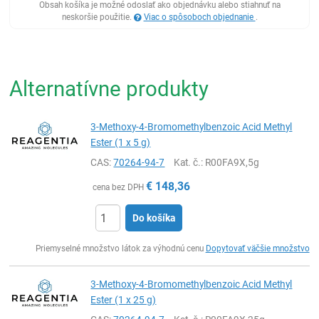
Obsah košíka je možné odoslať ako objednávku alebo stiahnuť na
neskoršie použitie.
Viac o spôsoboch objednanie
.
Alternatívne produkty
3-Methoxy-4-Bromomethylbenzoic Acid Methyl
Ester (1 x 5 g)
CAS:
70264-94-7
Kat. č.
: R00FA9X,5g
€
148,36
cena bez DPH
Do košíka
Ks
Priemyselné množstvo látok za výhodnú cenu
Dopytovať väčšie množstvo
3-Methoxy-4-Bromomethylbenzoic Acid Methyl
Ester (1 x 25 g)