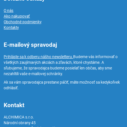
O nás
Ako nakupovať
Obchodné podmienky
Kontakty
E-mailový spravodaj
Prihláste sa k odberu nášho newsletteru.
Budeme vás informovať o
všetkých zaujímavých akciách a zľavách, ktoré chystáme. A
sľubujeme, že spravodajca budeme posielať len občas, aby sme
nezahltili vaše e-mailovej schránky.
Ak sa vám spravodajca prestane páčiť, máte možnosť sa kedykoľvek
odhlásiť.
Kontakt
ALCHIMICA s.r.o.
Národní obrany 45