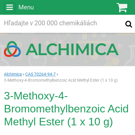
Menu
Ko
Vyhľadávajte
Vyhľadávanie
vo viac ako
200 000
chemických látkach
Hľadaj
Alchimica
CAS 70264-94-7
3-Methoxy-4-Bromomethylbenzoic Acid Methyl Ester (1 x 10 g)
3-Methoxy-4-
Bromomethylbenzoic Acid
Methyl Ester (1 x 10 g)