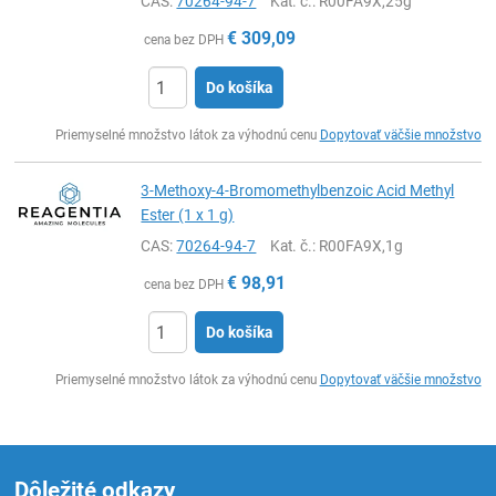
CAS:
70264-94-7
Kat. č.
: R00FA9X,25g
€
309,09
cena bez DPH
Do košíka
Ks
Priemyselné množstvo látok za výhodnú cenu
Dopytovať väčšie množstvo
3-Methoxy-4-Bromomethylbenzoic Acid Methyl
Ester (1 x 1 g)
CAS:
70264-94-7
Kat. č.
: R00FA9X,1g
€
98,91
cena bez DPH
Do košíka
Ks
Priemyselné množstvo látok za výhodnú cenu
Dopytovať väčšie množstvo
Dôležité odkazy