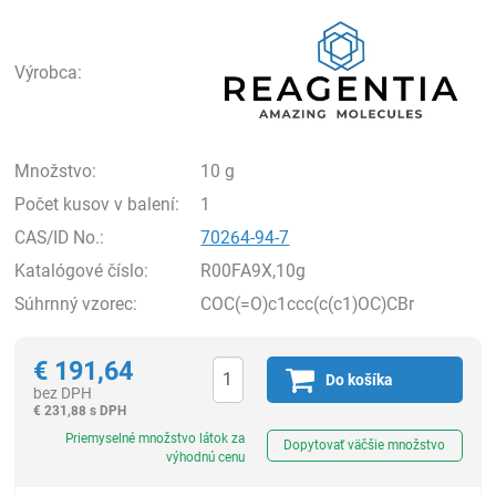
Rea
Výrobca:
Množstvo:
10 g
Počet kusov v balení:
1
CAS/ID No.:
70264-94-7
Katalógové číslo:
R00FA9X,10g
Súhrnný vzorec:
COC(=O)c1ccc(c(c1)OC)CBr
€
191,64
Do košíka
bez DPH
€
231,88 s DPH
Ks
Priemyselné množstvo látok za
Dopytovať väčšie množstvo
výhodnú cenu