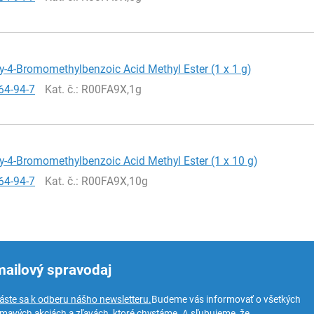
-4-Bromomethylbenzoic Acid Methyl Ester (1 x 1 g)
64-94-7
Kat. č.
: R00FA9X,1g
-4-Bromomethylbenzoic Acid Methyl Ester (1 x 10 g)
64-94-7
Kat. č.
: R00FA9X,10g
mailový spravodaj
láste sa k odberu nášho newsletteru.
Budeme vás informovať o všetkých
ímavých akciách a zľavách, ktoré chystáme. A sľubujeme, že