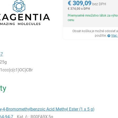
€
309,09
bez DPH
€
374,00 s DPH
Priemyselné množstvo látok za výh
cenu
Obsah košíka je možné odoslať a
použitie.
Viac
-7
,25g
1ccc(c(c1)OC)CBr
ty
-4-Bromomethylbenzoic Acid Methyl Ester (1 x 5 g)
64-94-7
Kat. č.
: R00FA9X,5g