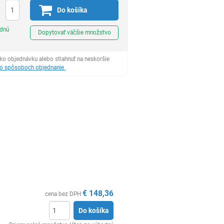
Do košíka
Ks
odnú
Dopytovať väčšie množstvo
ko objednávku alebo stiahnuť na neskoršie
 o spôsoboch objednanie
.
€
148,36
cena bez DPH
Do košíka