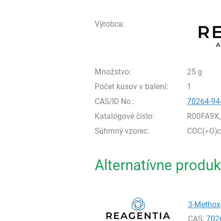
Výrobca:
Množstvo:
25 g
Počet kusov v balení:
1
CAS/ID No.:
70264-94
Katalógové číslo:
R00FA9X
Súhrnný vzorec:
COC(=O)c
Alternatívne produk
3-Methoxy
CAS:
702