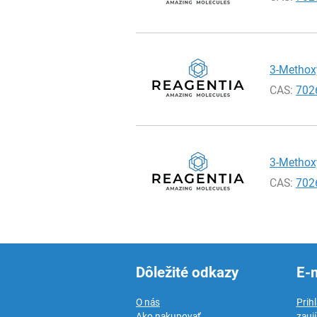
3-Methoxy
CAS:
702
3-Methoxy
CAS:
702
Dôležité odkazy
E-
O nás
Prih
Ako nakupovať
zauj