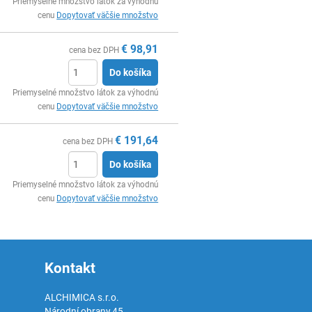
Ks
Priemyselné množstvo látok za výhodnú
cenu
Dopytovať väčšie množstvo
€
98,91
cena bez DPH
Do košíka
Ks
Priemyselné množstvo látok za výhodnú
cenu
Dopytovať väčšie množstvo
€
191,64
cena bez DPH
Do košíka
Ks
Priemyselné množstvo látok za výhodnú
cenu
Dopytovať väčšie množstvo
Kontakt
ALCHIMICA s.r.o.
Národní obrany 45