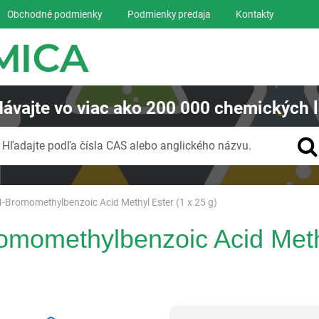
Obchodné podmienky
Podmienky predaja
Kontakty
ávajte
vo viac ako
200 000
chemických l
Vyhľadávanie
Hľadajte podľa čísla CAS alebo anglického názvu.
-Bromomethylbenzoic Acid Methyl Ester (1 x 25 g)
omomethylbenzoic Acid Methy
Reagentia