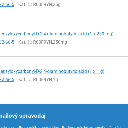
82-66-5
Kat. č.
: R00F9YN,25g
enzyloxycarbonyl-D-2,4-diaminobutyric acid (1 x 250 mg)
82-66-5
Kat. č.
: R00F9YN,250mg
enzyloxycarbonyl-D-2,4-diaminobutyric acid (1 x 1 g)
82-66-5
Kat. č.
: R00F9YN,1g
mailový spravodaj
láste sa k odberu nášho newsletteru.
Budeme vás informovať o všetkých