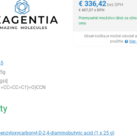
€
336,42
bez DPH
€
407,07 s DPH
Priemyselné množstvo látok za výh
cenu
Obsah košíka je možné odoslať a
použitie.
Viac
-5
,5g
@H]
1=CC=CC=C1)=O)CCN
ty
enzyloxycarbonyl-D-2,4-diaminobutyric acid (1 x 25 g)