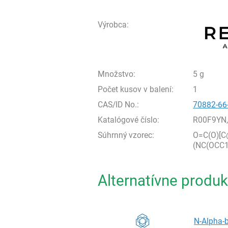
Výrobca:
Množstvo:
5 g
Počet kusov v balení:
1
CAS/ID No.:
70882-66
Katalógové číslo:
R00F9YN
Súhrnný vzorec:
O=C(O)[C
(NC(OCC
Alternatívne produk
N-Alpha-b