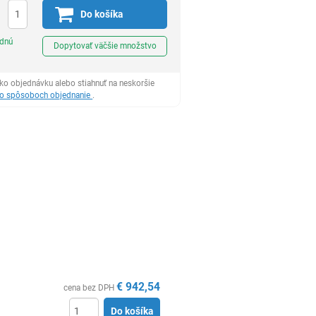
Do košíka
Ks
odnú
Dopytovať väčšie množstvo
ko objednávku alebo stiahnuť na neskoršie
 o spôsoboch objednanie
.
€
942,54
cena bez DPH
Do košíka