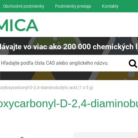
Obchodné podmienky
Podmienky predaja
Kontakty
ávajte
vo viac ako
200 000
chemických l
Vyhľadávanie
Hľadajte podľa čísla CAS alebo anglického názvu.
zyloxycarbonyl-D-2,4-diaminobutyric acid (1 x 5 g)
xycarbonyl-D-2,4-diaminobut
Reagentia