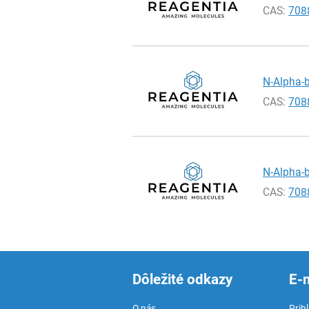
CAS:
708
N-Alpha-b
CAS:
708
N-Alpha-b
CAS:
708
Dôležité odkazy
E-
O nás
Prih