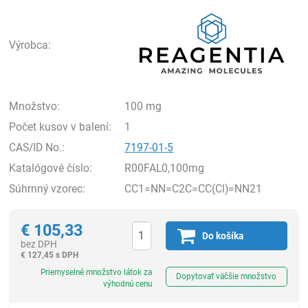
Rea
Výrobca:
Množstvo:
100 mg
Počet kusov v balení:
1
CAS/ID No.:
7197-01-5
Katalógové číslo:
R00FAL0,100mg
Súhrnný vzorec:
CC1=NN=C2C=CC(Cl)=NN21
€
105,33
Do košíka
bez DPH
€
127,45 s DPH
Ks
Priemyselné množstvo látok za
Dopytovať väčšie množstvo
výhodnú cenu