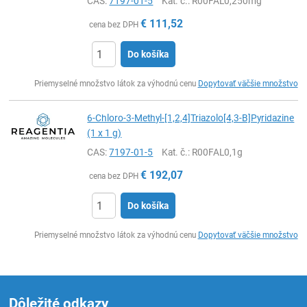
CAS:
7197-01-5
Kat. č.
: R00FAL0,250mg
€
111,52
cena bez DPH
Do košíka
Ks
Priemyselné množstvo látok za výhodnú cenu
Dopytovať väčšie množstvo
6-Chloro-3-Methyl-[1,2,4]Triazolo[4,3-B]Pyridazine
(1 x 1 g)
CAS:
7197-01-5
Kat. č.
: R00FAL0,1g
€
192,07
cena bez DPH
Do košíka
Ks
Priemyselné množstvo látok za výhodnú cenu
Dopytovať väčšie množstvo
Dôležité odkazy