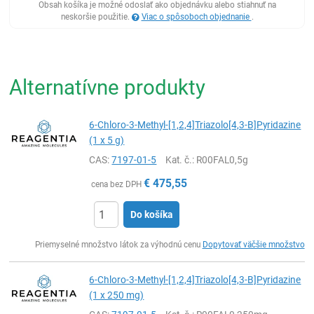
Obsah košíka je možné odoslať ako objednávku alebo stiahnuť na
neskoršie použitie.
Viac o spôsoboch objednanie
.
Alternatívne produkty
6-Chloro-3-Methyl-[1,2,4]Triazolo[4,3-B]Pyridazine
(1 x 5 g)
CAS:
7197-01-5
Kat. č.
: R00FAL0,5g
€
475,55
cena bez DPH
Do košíka
Ks
Priemyselné množstvo látok za výhodnú cenu
Dopytovať väčšie množstvo
6-Chloro-3-Methyl-[1,2,4]Triazolo[4,3-B]Pyridazine
(1 x 250 mg)