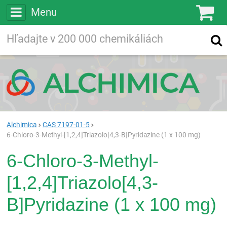
Menu
Ko
Vyhľadávajte
Vyhľadávanie
vo viac ako
200 000
chemických látkach
Hľadaj
Alchimica
CAS 7197-01-5
6-Chloro-3-Methyl-[1,2,4]Triazolo[4,3-B]Pyridazine (1 x 100 mg)
6-Chloro-3-Methyl-
[1,2,4]Triazolo[4,3-
B]Pyridazine (1 x 100 mg)