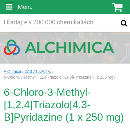
Menu
Ko
Vyhľadávajte
Vyhľadávanie
vo viac ako
200 000
chemických látkach
Hľadaj
Alchimica
CAS 7197-01-5
6-Chloro-3-Methyl-[1,2,4]Triazolo[4,3-B]Pyridazine (1 x 250 mg)
6-Chloro-3-Methyl-
[1,2,4]Triazolo[4,3-
B]Pyridazine (1 x 250 mg)