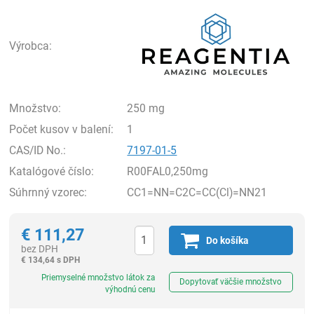
Rea
Výrobca:
Množstvo:
250 mg
Počet kusov v balení:
1
CAS/ID No.:
7197-01-5
Katalógové číslo:
R00FAL0,250mg
Súhrnný vzorec:
CC1=NN=C2C=CC(Cl)=NN21
€
111,27
Do košíka
bez DPH
€
134,64 s DPH
Ks
Priemyselné množstvo látok za
Dopytovať väčšie množstvo
výhodnú cenu