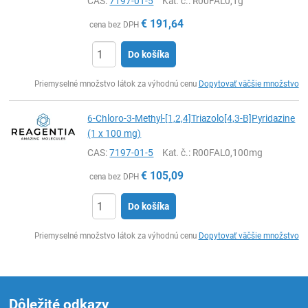
CAS:
7197-01-5
Kat. č.
: R00FAL0,1g
€
191,64
cena bez DPH
Do košíka
Ks
Priemyselné množstvo látok za výhodnú cenu
Dopytovať väčšie množstvo
6-Chloro-3-Methyl-[1,2,4]Triazolo[4,3-B]Pyridazine
(1 x 100 mg)
CAS:
7197-01-5
Kat. č.
: R00FAL0,100mg
€
105,09
cena bez DPH
Do košíka
Ks
Priemyselné množstvo látok za výhodnú cenu
Dopytovať väčšie množstvo
Dôležité odkazy