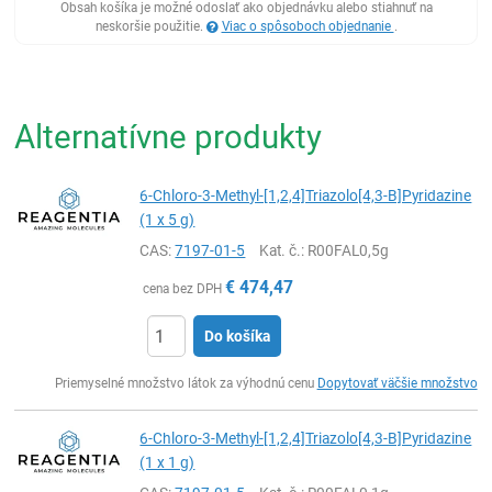
Obsah košíka je možné odoslať ako objednávku alebo stiahnuť na
neskoršie použitie.
Viac o spôsoboch objednanie
.
Alternatívne produkty
6-Chloro-3-Methyl-[1,2,4]Triazolo[4,3-B]Pyridazine
(1 x 5 g)
CAS:
7197-01-5
Kat. č.
: R00FAL0,5g
€
474,47
cena bez DPH
Do košíka
Ks
Priemyselné množstvo látok za výhodnú cenu
Dopytovať väčšie množstvo
6-Chloro-3-Methyl-[1,2,4]Triazolo[4,3-B]Pyridazine
(1 x 1 g)