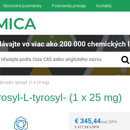
Obchodné podmienky
Podmienky predaja
Kontakty
ávajte
vo viac ako
200 000
chemických l
Vyhľadávanie
Hľadajte podľa čísla CAS alebo anglického názvu.
tyrosyl-L-tyrosyl- (1 x 25 mg)
rosyl-L-tyrosyl- (1 x 25 mg)
Reagentia
€
345,44
bez DPH
€
417,98 s DPH