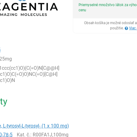
Priemyselné množstvo látok za výh
cenu
Obsah košíka je možné odoslať a
použitie.
Viac
5
,25mg
1ccc(cc1)O)(C(=O)N[C@@H]
cc1)O)C(=O)O)NC(=O)[C@H]
cc1)O)N
ty
, L-tyrosyl-L-tyrosyl- (1 x 100 mg)
0-78-5
Kat. č.
: R00FA1J,100mg