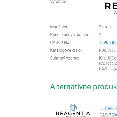
Výrobca:
Množstvo:
25 mg
Počet kusov v balení:
1
CAS/ID No.:
7390-78-
Katalógové číslo:
R00FA1J
Súhrnný vzorec:
[C@H](Cc
(Cc1ccc(
(Cc1ccc(
Alternatívne produk
L-Tyrosine
CAS:
739