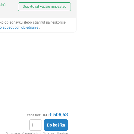
Ks
odnú
Dopytovať väčšie množstvo
ko objednávku alebo stiahnuť na neskoršie
 o spôsoboch objednanie
.
€
506,53
cena bez DPH
Do košíka
Ks
Priemyselné množstvo látok za výhodnú