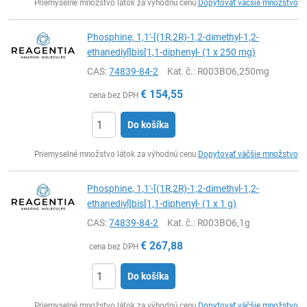
Priemyselné množstvo látok za výhodnú cenu
Dopytovať väčšie množstvo
Phosphine, 1,1'-[(1R,2R)-1,2-dimethyl-1,2-
ethanediyl]bis[1,1-diphenyl- (1 x 250 mg)
CAS:
74839-84-2
Kat. č.
: R003BO6,250mg
€
154,55
cena bez DPH
Do košíka
Ks
Priemyselné množstvo látok za výhodnú cenu
Dopytovať väčšie množstvo
Phosphine, 1,1'-[(1R,2R)-1,2-dimethyl-1,2-
ethanediyl]bis[1,1-diphenyl- (1 x 1 g)
CAS:
74839-84-2
Kat. č.
: R003BO6,1g
€
267,88
cena bez DPH
Do košíka
Ks
Priemyselné množstvo látok za výhodnú cenu
Dopytovať väčšie množstvo