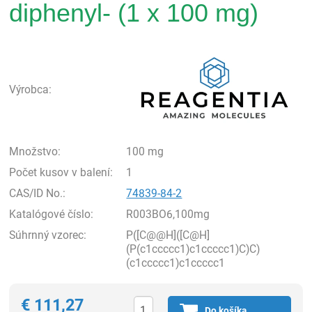
diphenyl- (1 x 100 mg)
Rea
Výrobca:
Množstvo:
100 mg
Počet kusov v balení:
1
CAS/ID No.:
74839-84-2
Katalógové číslo:
R003BO6,100mg
Súhrnný vzorec:
P([C@@H]([C@H]
(P(c1ccccc1)c1ccccc1)C)C)
(c1ccccc1)c1ccccc1
€
111,27
Do košíka