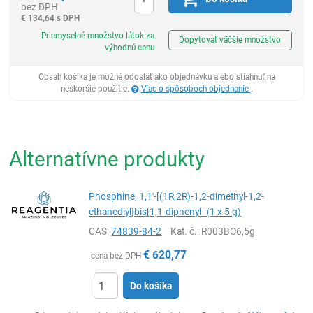
bez DPH
€
134,64 s DPH
Ks
Priemyselné množstvo látok za
Dopytovať väčšie množstvo
výhodnú cenu
Obsah košíka je možné odoslať ako objednávku alebo stiahnuť na
neskoršie použitie.
Viac o spôsoboch objednanie
.
Alternatívne produkty
Phosphine, 1,1'-[(1R,2R)-1,2-dimethyl-1,2-
ethanediyl]bis[1,1-diphenyl- (1 x 5 g)
CAS:
74839-84-2
Kat. č.
: R003BO6,5g
€
620,77
cena bez DPH
Do košíka
Ks