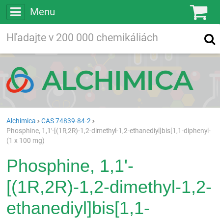
Menu
Ko
Vyhľadávajte
Vyhľadávanie
vo viac ako
200 000
chemických látkach
Hľadaj
Alchimica
CAS 74839-84-2
Phosphine, 1,1'-[(1R,2R)-1,2-dimethyl-1,2-ethanediyl]bis[1,1-diphenyl-
(1 x 100 mg)
Phosphine, 1,1'-
[(1R,2R)-1,2-dimethyl-1,2-
ethanediyl]bis[1,1-