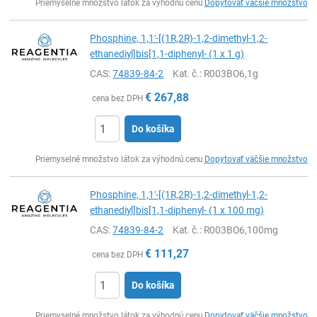
Priemyselné množstvo látok za výhodnú cenu
Dopytovať väčšie množstvo
Phosphine, 1,1'-[(1R,2R)-1,2-dimethyl-1,2-
ethanediyl]bis[1,1-diphenyl- (1 x 1 g)
CAS:
74839-84-2
Kat. č.
: R003BO6,1g
€
267,88
cena bez DPH
Do košíka
Ks
Priemyselné množstvo látok za výhodnú cenu
Dopytovať väčšie množstvo
Phosphine, 1,1'-[(1R,2R)-1,2-dimethyl-1,2-
ethanediyl]bis[1,1-diphenyl- (1 x 100 mg)
CAS:
74839-84-2
Kat. č.
: R003BO6,100mg
€
111,27
cena bez DPH
Do košíka
Ks
Priemyselné množstvo látok za výhodnú cenu
Dopytovať väčšie množstvo