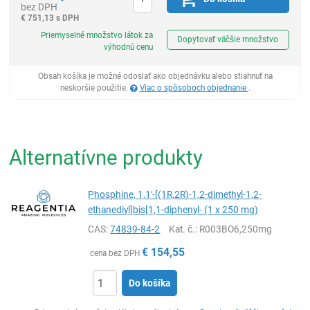
bez DPH
€
751,13 s DPH
Ks
Priemyselné množstvo látok za
Dopytovať väčšie množstvo
výhodnú cenu
Obsah košíka je možné odoslať ako objednávku alebo stiahnuť na
neskoršie použitie.
Viac o spôsoboch objednanie
.
Alternatívne produkty
Phosphine, 1,1'-[(1R,2R)-1,2-dimethyl-1,2-
ethanediyl]bis[1,1-diphenyl- (1 x 250 mg)
CAS:
74839-84-2
Kat. č.
: R003BO6,250mg
€
154,55
cena bez DPH
Do košíka
Ks