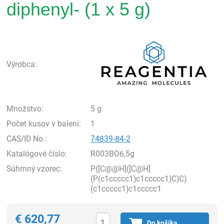
diphenyl- (1 x 5 g)
Rea
Výrobca:
Množstvo:
5 g
Počet kusov v balení:
1
CAS/ID No.:
74839-84-2
Katalógové číslo:
R003BO6,5g
Súhrnný vzorec:
P([C@@H]([C@H]
(P(c1ccccc1)c1ccccc1)C)C)
(c1ccccc1)c1ccccc1
€
620,77
Do košíka