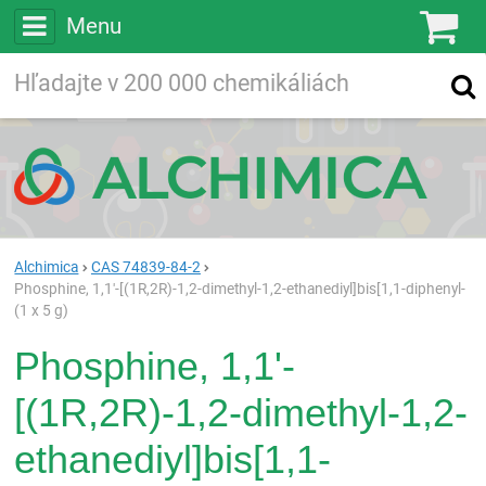
Menu
Ko
Vyhľadávajte
Vyhľadávanie
vo viac ako
200 000
chemických látkach
Hľadaj
Alchimica
CAS 74839-84-2
Phosphine, 1,1'-[(1R,2R)-1,2-dimethyl-1,2-ethanediyl]bis[1,1-diphenyl-
(1 x 5 g)
Phosphine, 1,1'-
[(1R,2R)-1,2-dimethyl-1,2-
ethanediyl]bis[1,1-