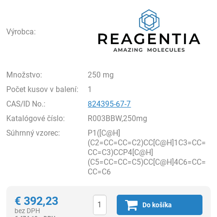
Rea
Výrobca:
Množstvo:
250 mg
Počet kusov v balení:
1
CAS/ID No.:
824395-67-7
Katalógové číslo:
R003BBW,250mg
Súhrnný vzorec:
P1([C@H]
(C2=CC=CC=C2)CC[C@H]1C3=CC=
CC=C3)CCP4[C@H]
(C5=CC=CC=C5)CC[C@H]4C6=CC=
CC=C6
€
392,23
Do košíka
bez DPH