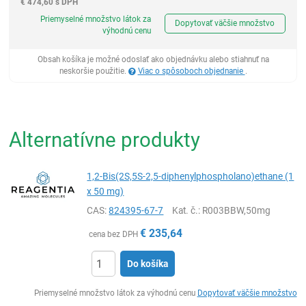
€
474,60 s DPH
Ks
Priemyselné množstvo látok za
Dopytovať väčšie množstvo
výhodnú cenu
Obsah košíka je možné odoslať ako objednávku alebo stiahnuť na
neskoršie použitie.
Viac o spôsoboch objednanie
.
Alternatívne produkty
1,2-Bis(2S,5S-2,5-diphenylphospholano)ethane (1
x 50 mg)
CAS:
824395-67-7
Kat. č.
: R003BBW,50mg
€
235,64
cena bez DPH
Do košíka
Ks
Priemyselné množstvo látok za výhodnú cenu
Dopytovať väčšie množstvo