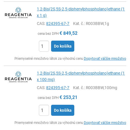
1,2-Bis(2S,5S-2,5-diphenylphospholano)ethane (1
x 1 g)
CAS:
824395-67-7
Kat. č.
: R003BBW,1g
€
849,52
cena bez DPH
Do košíka
Ks
Priemyselné množstvo látok za výhodnú cenu
Dopytovať väčšie množstvo
1,2-Bis(2S,5S-2,5-diphenylphospholano)ethane (1
x 100 mg)
CAS:
824395-67-7
Kat. č.
: R003BBW,100mg
€
253,21
cena bez DPH
Do košíka
Ks
Priemyselné množstvo látok za výhodnú cenu
Dopytovať väčšie množstvo