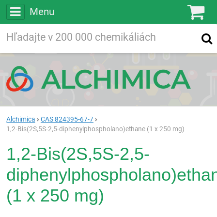
Menu
Ko
Vyhľadávajte
Vyhľadávanie
vo viac ako
200 000
chemických látkach
Hľadaj
Alchimica
CAS 824395-67-7
1,2-Bis(2S,5S-2,5-diphenylphospholano)ethane (1 x 250 mg)
1,2-Bis(2S,5S-2,5-
diphenylphospholano)etha
(1 x 250 mg)