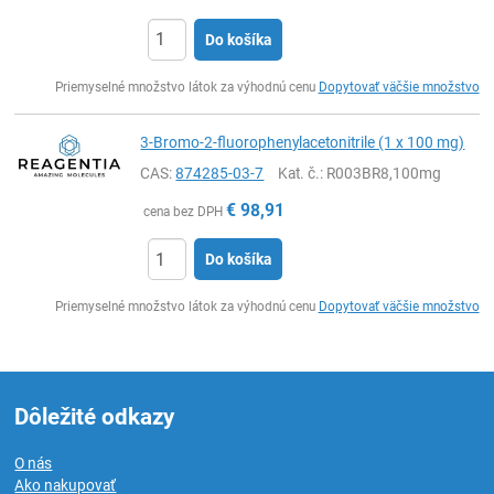
Do košíka
Ks
Priemyselné množstvo látok za výhodnú cenu
Dopytovať väčšie množstvo
3-Bromo-2-fluorophenylacetonitrile (1 x 100 mg)
CAS:
874285-03-7
Kat. č.
: R003BR8,100mg
€
98,91
cena bez DPH
Do košíka
Ks
Priemyselné množstvo látok za výhodnú cenu
Dopytovať väčšie množstvo
Dôležité odkazy
O nás
Ako nakupovať