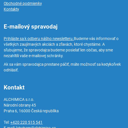
Obchodné podmienky
Kontakty
E-mailový spravodaj
Prihláste sa k odberu nášho newsletteru.
Budeme vás informovať o
všetkých zaujímavých akciách a zľavách, ktoré chystáme. A
sľubujeme, že spravodajca budeme posielať len občas, aby sme
nezahltili vaše e-mailovej schránky.
Ak sa vám spravodajca prestane páčiť, máte možnosť sa kedykoľvek
odhlásiť.
Kontakt
ALCHIMICA s.r.o.
Národní obrany 45
Praha 6
,
16000
Česká republika
Tel:
+420 220 515 541