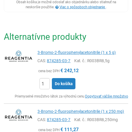
Obsah košíka je možné odoslať ako objednávku alebo stiahnuť na
neskoršie použitie.
Viac o spôsoboch objednanie
.
Alternatívne produkty
3-Bromo-2-fluorophenylacetonitrile (1 x 5 g)
CAS:
874285-03-7
Kat. č.
: R003BR8,5g
€
242,12
cena bez DPH
Do košíka
Ks
Priemyselné množstvo látok za výhodnú cenu
Dopytovať väčšie množstvo
3-Bromo-2-fluorophenylacetonitrile (1 x 250 mg)
CAS:
874285-03-7
Kat. č.
: R003BR8,250mg
€
111,27
cena bez DPH