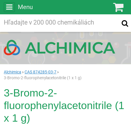
Menu
Ko
Vyhľadávajte
Vyhľadávanie
vo viac ako
200 000
chemických látkach
Hľadaj
Alchimica
CAS 874285-03-7
3-Bromo-2-fluorophenylacetonitrile (1 x 1 g)
3-Bromo-2-
fluorophenylacetonitrile (1
x 1 g)