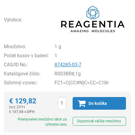
Rea
Výrobca:
Množstvo:
1 g
Počet kusov v balení:
1
CAS/ID No.:
874285-03-7
Katalógové číslo:
R003BR8,1g
Súhrnný vzorec:
FC1=C(CC#N)C=CC=C1Br
€
129,82
Do košíka
bez DPH
€
157,08 s DPH
Ks
Priemyselné množstvo látok za
Dopytovať väčšie množstvo
výhodnú cenu