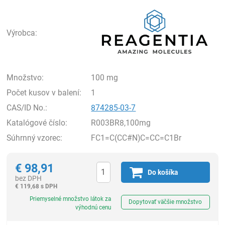
Rea
Výrobca:
Množstvo:
100 mg
Počet kusov v balení:
1
CAS/ID No.:
874285-03-7
Katalógové číslo:
R003BR8,100mg
Súhrnný vzorec:
FC1=C(CC#N)C=CC=C1Br
€
98,91
Do košíka
bez DPH
€
119,68 s DPH
Ks
Priemyselné množstvo látok za
Dopytovať väčšie množstvo
výhodnú cenu