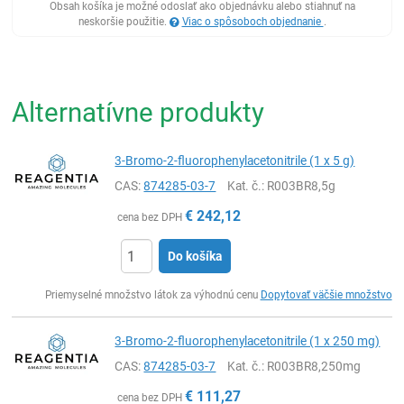
Obsah košíka je možné odoslať ako objednávku alebo stiahnuť na
neskoršie použitie.
Viac o spôsoboch objednanie
.
Alternatívne produkty
3-Bromo-2-fluorophenylacetonitrile (1 x 5 g)
CAS:
874285-03-7
Kat. č.
: R003BR8,5g
€
242,12
cena bez DPH
Do košíka
Ks
Priemyselné množstvo látok za výhodnú cenu
Dopytovať väčšie množstvo
3-Bromo-2-fluorophenylacetonitrile (1 x 250 mg)
CAS:
874285-03-7
Kat. č.
: R003BR8,250mg
€
111,27
cena bez DPH