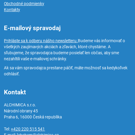
Obchodné podmienky
Kontakty
E-mailový spravodaj
Prihláste sa k odberu nášho newsletteru.
Budeme vás informovať o
všetkých zaujímavých akciách a zľavách, ktoré chystáme. A
sľubujeme, že spravodajca budeme posielať len občas, aby sme
nezahltili vaše e-mailovej schránky.
Ak sa vám spravodajca prestane páčiť, máte možnosť sa kedykoľvek
odhlásiť.
Kontakt
ALCHIMICA s.r.o.
Národní obrany 45
Praha 6
,
16000
Česká republika
Tel:
+420 220 515 541