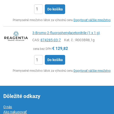
Do košíka
Ks
Priemyselné množstvo látok za výhodnú cenu
Dopytovať väčšie množstvo
3-Bromo-2-fluorophenylacetonitrile (1 x 1 g)
CAS:
874285-03-7
Kat. č.
: R003BR8,1g
€
129,82
cena bez DPH
Do košíka
Ks
Priemyselné množstvo látok za výhodnú cenu
Dopytovať väčšie množstvo
Dôležité odkazy
O nás
Ako nakupovať