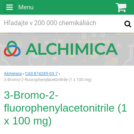
Menu
Ko
Vyhľadávajte
Vyhľadávanie
vo viac ako
200 000
chemických látkach
Hľadaj
Alchimica
CAS 874285-03-7
3-Bromo-2-fluorophenylacetonitrile (1 x 100 mg)
3-Bromo-2-
fluorophenylacetonitrile (1
x 100 mg)