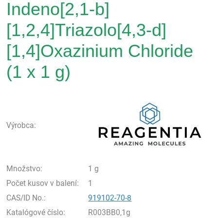
Indeno[2,1-b]
[1,2,4]Triazolo[4,3-d]
[1,4]Oxazinium Chloride
(1 x 1 g)
Rea
Výrobca:
Množstvo:
1 g
Počet kusov v balení:
1
CAS/ID No.:
919102-70-8
Katalógové číslo:
R003BB0,1g