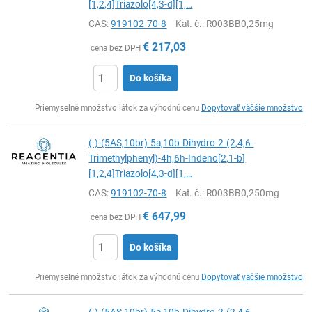
[1,2,4]Triazolo[4,3-d][1,…
CAS:
919102-70-8
Kat. č.
: R003BB0,25mg
€
217,03
cena bez DPH
Do košíka
Ks
Priemyselné množstvo látok za výhodnú cenu
Dopytovať väčšie množstvo
(-)-(5AS,10br)-5a,10b-Dihydro-2-(2,4,6-
Trimethylphenyl)-4h,6h-Indeno[2,1-b]
[1,2,4]Triazolo[4,3-d][1,…
CAS:
919102-70-8
Kat. č.
: R003BB0,250mg
€
647,99
cena bez DPH
Do košíka
Ks
Priemyselné množstvo látok za výhodnú cenu
Dopytovať väčšie množstvo