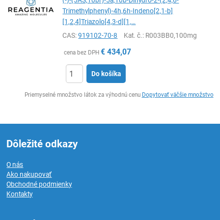
(-)-(5AS,10br)-5a,10b-Dihydro-2-(2,4,6-
Trimethylphenyl)-4h,6h-Indeno[2,1-b]
[1,2,4]Triazolo[4,3-d][1,…
CAS:
919102-70-8
Kat. č.
: R003BB0,100mg
€
434,07
cena bez DPH
Do košíka
Ks
Priemyselné množstvo látok za výhodnú cenu
Dopytovať väčšie množstvo
Dôležité odkazy
O nás
Ako nakupovať
Obchodné podmienky
Kontakty