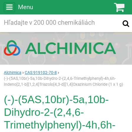
Menu
Ko
Vyhľadávajte
Vyhľadávanie
vo viac ako
200 000
chemických látkach
Hľadaj
Alchimica
CAS 919102-70-8
(-)-(5AS,10br)-5a,10b-Dihydro-2-(2,4,6-Trimethylphenyl)-4h,6h-
Indeno[2,1-b][1,2,4]Triazolo[4,3-d][1,4]Oxazinium Chloride (1 x 1 g)
(-)-(5AS,10br)-5a,10b-
Dihydro-2-(2,4,6-
Trimethylphenyl)-4h,6h-