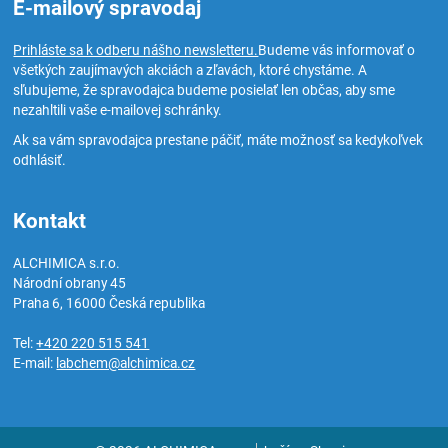
E-mailový spravodaj
Prihláste sa k odberu nášho newsletteru.
Budeme vás informovať o
všetkých zaujímavých akciách a zľavách, ktoré chystáme. A
sľubujeme, že spravodajca budeme posielať len občas, aby sme
nezahltili vaše e-mailovej schránky.
Ak sa vám spravodajca prestane páčiť, máte možnosť sa kedykoľvek
odhlásiť.
Kontakt
ALCHIMICA s.r.o.
Národní obrany 45
Praha 6
,
16000
Česká republika
Tel:
+420 220 515 541
E-mail:
labchem@alchimica.cz