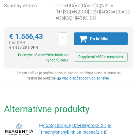
Súhrnný vzorec:
CC1=CC(=C(C(=C1)C)N2C=
[N+]3C(=N2)CO[C@H]4CC5=CC=CC
=C5[C@H]43)C.[Cl-]
€
1.556,43
Do košíka
bez DPH
€
1.883,28 s DPH
Ks
Priemyselné množstvo látok za
Dopytovať väčšie množstvo
výhodnú cenu
Obsah košíka je možné odoslať ako objednávku alebo stiahnuť na
neskoršie použitie.
Viac o spôsoboch objednanie
.
Alternatívne produkty
(-)-(5AS,10br)-5a,10b-Dihydro-2-(2,4,6-
Trimethylphenyl)-4h,6h-Indeno[2,1-b]