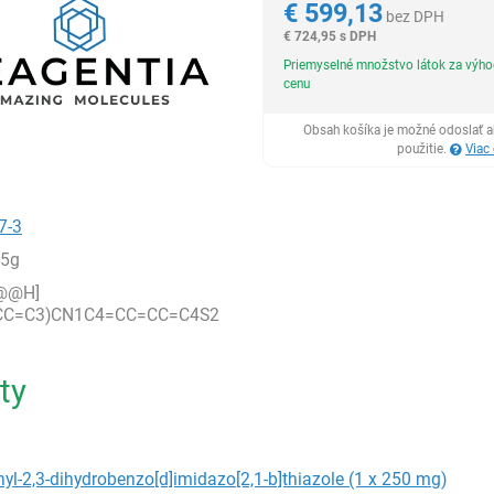
€
599,13
bez DPH
€
724,95 s DPH
Priemyselné množstvo látok za výh
cenu
Obsah košíka je možné odoslať a
použitie.
Viac
7-3
,5g
@@H]
CC=C3)CN1C4=CC=CC=C4S2
ty
nyl-2,3-dihydrobenzo[d]imidazo[2,1-b]thiazole (1 x 250 mg)