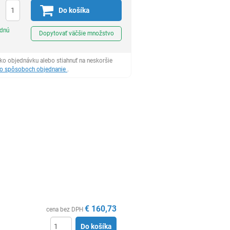
Do košíka
Ks
odnú
Dopytovať väčšie množstvo
ko objednávku alebo stiahnuť na neskoršie
 o spôsoboch objednanie
.
€
160,73
cena bez DPH
Do košíka