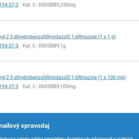
194-37-3
Kat. č.
: R003BB9,250mg
nyl-2,3-dihydrobenzo[d]imidazo[2,1-b]thiazole (1 x 1 g)
194-37-3
Kat. č.
: R003BB9,1g
nyl-2,3-dihydrobenzo[d]imidazo[2,1-b]thiazole (1 x 100 mg)
194-37-3
Kat. č.
: R003BB9,100mg
mailový spravodaj
láste sa k odberu nášho newsletteru.
Budeme vás informovať o všetkých