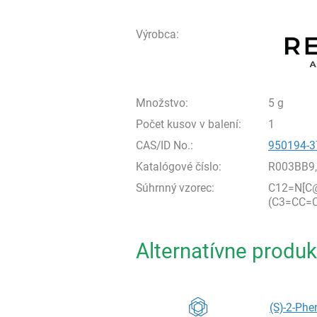
Výrobca:
Množstvo:
5 g
Počet kusov v balení:
1
CAS/ID No.:
950194-3
Katalógové číslo:
R003BB9
Súhrnný vzorec:
C12=N[C
(C3=CC=
Alternatívne produk
(S)-2-Phe