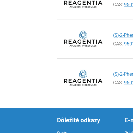
CAS:
950
(S)-2-Phe
CAS:
950
(S)-2-Phe
CAS:
950
Dôležité odkazy
E-
O nás
Prih