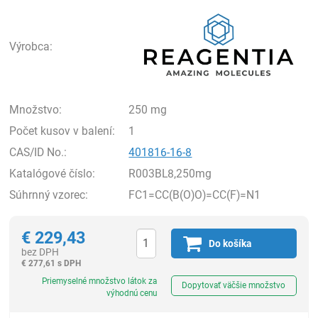
Rea
Výrobca:
Množstvo:
250 mg
Počet kusov v balení:
1
CAS/ID No.:
401816-16-8
Katalógové číslo:
R003BL8,250mg
Súhrnný vzorec:
FC1=CC(B(O)O)=CC(F)=N1
€
229,43
Do košíka
bez DPH
€
277,61 s DPH
Ks
Priemyselné množstvo látok za
Dopytovať väčšie množstvo
výhodnú cenu