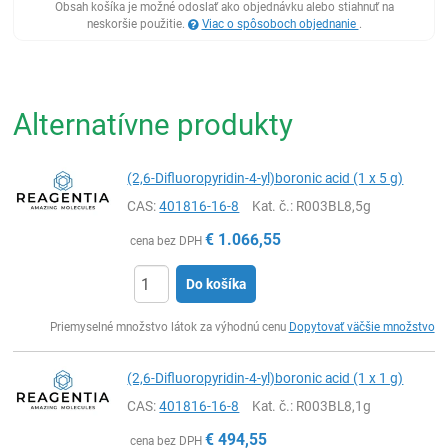
Obsah košíka je možné odoslať ako objednávku alebo stiahnuť na
neskoršie použitie.
Viac o spôsoboch objednanie
.
Alternatívne produkty
(2,6-Difluoropyridin-4-yl)boronic acid (1 x 5 g)
CAS:
401816-16-8
Kat. č.
: R003BL8,5g
€
1.066,55
cena bez DPH
Do košíka
Ks
Priemyselné množstvo látok za výhodnú cenu
Dopytovať väčšie množstvo
(2,6-Difluoropyridin-4-yl)boronic acid (1 x 1 g)
CAS:
401816-16-8
Kat. č.
: R003BL8,1g
€
494,55
cena bez DPH