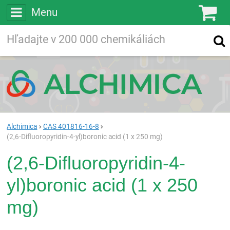
Menu
Ko
Vyhľadávajte
Vyhľadávanie
vo viac ako
200 000
chemických látkach
Hľadaj
Alchimica
CAS 401816-16-8
(2,6-Difluoropyridin-4-yl)boronic acid (1 x 250 mg)
(2,6-Difluoropyridin-4-
yl)boronic acid (1 x 250
mg)