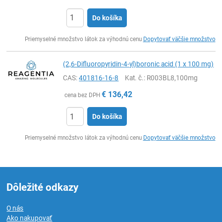
Do košíka
Ks
Priemyselné množstvo látok za výhodnú cenu
Dopytovať väčšie množstvo
(2,6-Difluoropyridin-4-yl)boronic acid (1 x 100 mg)
CAS:
401816-16-8
Kat. č.
: R003BL8,100mg
€
136,42
cena bez DPH
Do košíka
Ks
Priemyselné množstvo látok za výhodnú cenu
Dopytovať väčšie množstvo
Dôležité odkazy
O nás
Ako nakupovať