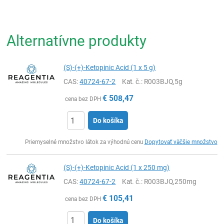
Alternatívne produkty
(S)-(+)-Ketopinic Acid (1 x 5 g)
CAS:
40724-67-2
Kat. č.
: R003BJQ,5g
€
508,47
cena bez DPH
Do košíka
Ks
Priemyselné množstvo látok za výhodnú cenu
Dopytovať väčšie množstvo
(S)-(+)-Ketopinic Acid (1 x 250 mg)
CAS:
40724-67-2
Kat. č.
: R003BJQ,250mg
€
105,41
cena bez DPH
Do košíka