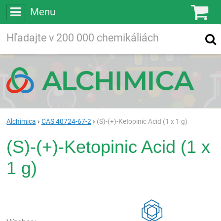
Menu
Ko
Vyhľadávajte
Vyhľadávanie
vo viac ako
200 000
chemických látkach
Hľadaj
Alchimica
CAS 40724-67-2
(S)-(+)-Ketopinic Acid (1 x 1 g)
(S)-(+)-Ketopinic Acid (1 x
1 g)
Rea