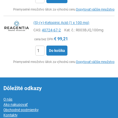
Ks
Priemyselné množstvo látok za výhodnú cenu
Dopytovať väčšie množstvo
(S)-(+)-Ketopinic Acid (1 x 100 mg)
CAS:
40724-67-2
Kat. č.
: R003BJQ,100mg
€
99,21
cena bez DPH
Do košíka
Ks
Priemyselné množstvo látok za výhodnú cenu
Dopytovať väčšie množstvo
Dôležité odkazy
O nás
Ako nakupovať
Obchodné podmienky
Kontakty