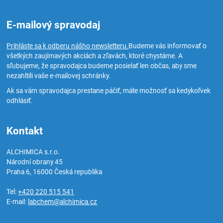
E-mailový spravodaj
Prihláste sa k odberu nášho newsletteru.
Budeme vás informovať o
všetkých zaujímavých akciách a zľavách, ktoré chystáme. A
sľubujeme, že spravodajca budeme posielať len občas, aby sme
nezahltili vaše e-mailovej schránky.
Ak sa vám spravodajca prestane páčiť, máte možnosť sa kedykoľvek
odhlásiť.
Kontakt
ALCHIMICA s.r.o.
Národní obrany 45
Praha 6
,
16000
Česká republika
Tel:
+420 220 515 541
E-mail:
labchem@alchimica.cz