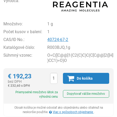
Výrobca:
Množstvo:
1 g
Počet kusov v balení:
1
CAS/ID No.:
40724-67-2
Katalógové číslo:
R003BJQ,1g
Súhrnný vzorec:
O=C([C@@]1(C2(C)C)C(C[C@@]2([H]
)CC1)=O)O
€
192,23
Do košíka
bez DPH
€
232,60 s DPH
Ks
Priemyselné množstvo látok za
Dopytovať väčšie množstvo
výhodnú cenu
Obsah košíka je možné odoslať ako objednávku alebo stiahnuť na
neskoršie použitie.
Viac o spôsoboch objednanie
.