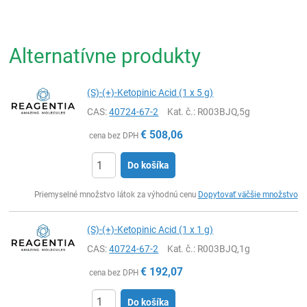
Alternatívne produkty
(S)-(+)-Ketopinic Acid (1 x 5 g)
CAS:
40724-67-2
Kat. č.
: R003BJQ,5g
€
508,06
cena bez DPH
Do košíka
Ks
Priemyselné množstvo látok za výhodnú cenu
Dopytovať väčšie množstvo
(S)-(+)-Ketopinic Acid (1 x 1 g)
CAS:
40724-67-2
Kat. č.
: R003BJQ,1g
€
192,07
cena bez DPH
Do košíka