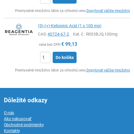
Ks
Priemyselné množstvo látok za výhodnú cenu
Dopytovať väčšie množstvo
(S)-(+)-Ketopinic Acid (1 x 100 mg)
CAS:
40724-67-2
Kat. č.
: R003BJQ,100mg
€
99,13
cena bez DPH
Do košíka
Ks
Priemyselné množstvo látok za výhodnú cenu
Dopytovať väčšie množstvo
Dôležité odkazy
O nás
Ako nakupovať
Obchodné podmienky
Kontakty