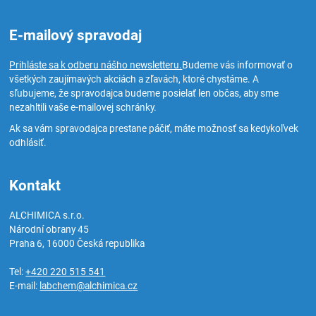
E-mailový spravodaj
Prihláste sa k odberu nášho newsletteru.
Budeme vás informovať o
všetkých zaujímavých akciách a zľavách, ktoré chystáme. A
sľubujeme, že spravodajca budeme posielať len občas, aby sme
nezahltili vaše e-mailovej schránky.
Ak sa vám spravodajca prestane páčiť, máte možnosť sa kedykoľvek
odhlásiť.
Kontakt
ALCHIMICA s.r.o.
Národní obrany 45
Praha 6
,
16000
Česká republika
Tel:
+420 220 515 541
E-mail:
labchem@alchimica.cz