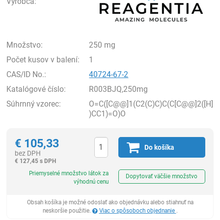
Výrobca:
Množstvo:
250 mg
Počet kusov v balení:
1
CAS/ID No.:
40724-67-2
Katalógové číslo:
R003BJQ,250mg
Súhrnný vzorec:
O=C([C@@]1(C2(C)C)C(C[C@@]2([H]
)CC1)=O)O
€
105,33
Do košíka
bez DPH
€
127,45 s DPH
Ks
Priemyselné množstvo látok za
Dopytovať väčšie množstvo
výhodnú cenu
Obsah košíka je možné odoslať ako objednávku alebo stiahnuť na
neskoršie použitie.
Viac o spôsoboch objednanie
.