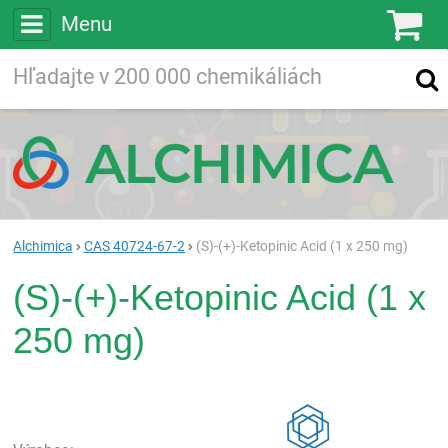
Menu
Ko
Vyhľadávajte
Vyhľadávanie
vo viac ako
200 000
chemických látkach
Hľadaj
Alchimica
CAS 40724-67-2
(S)-(+)-Ketopinic Acid (1 x 250 mg)
(S)-(+)-Ketopinic Acid (1 x
250 mg)
Rea