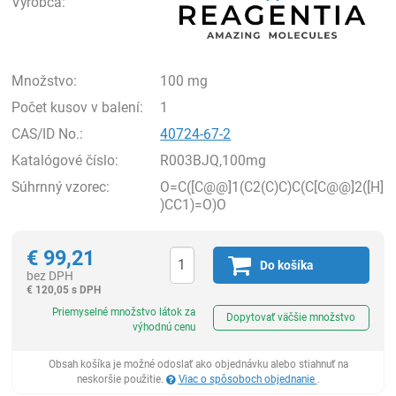
Výrobca:
Množstvo:
100 mg
Počet kusov v balení:
1
CAS/ID No.:
40724-67-2
Katalógové číslo:
R003BJQ,100mg
Súhrnný vzorec:
O=C([C@@]1(C2(C)C)C(C[C@@]2([H]
)CC1)=O)O
€
99,21
Do košíka
bez DPH
€
120,05 s DPH
Ks
Priemyselné množstvo látok za
Dopytovať väčšie množstvo
výhodnú cenu
Obsah košíka je možné odoslať ako objednávku alebo stiahnuť na
neskoršie použitie.
Viac o spôsoboch objednanie
.