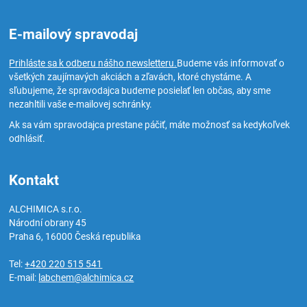
E-mailový spravodaj
Prihláste sa k odberu nášho newsletteru.
Budeme vás informovať o
všetkých zaujímavých akciách a zľavách, ktoré chystáme. A
sľubujeme, že spravodajca budeme posielať len občas, aby sme
nezahltili vaše e-mailovej schránky.
Ak sa vám spravodajca prestane páčiť, máte možnosť sa kedykoľvek
odhlásiť.
Kontakt
ALCHIMICA s.r.o.
Národní obrany 45
Praha 6
,
16000
Česká republika
Tel:
+420 220 515 541
E-mail:
labchem@alchimica.cz