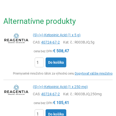
Alternatívne produkty
(S)-(+)-Ketopinic Acid (1 x 5 g)
CAS:
40724-67-2
Kat. č.
: R003BJQ,5g
€
508,47
cena bez DPH
Do košíka
Ks
Priemyselné množstvo látok za výhodnú cenu
Dopytovať väčšie množstvo
(S)-(+)-Ketopinic Acid (1 x 250 mg)
CAS:
40724-67-2
Kat. č.
: R003BJQ,250mg
€
105,41
cena bez DPH
Do košíka