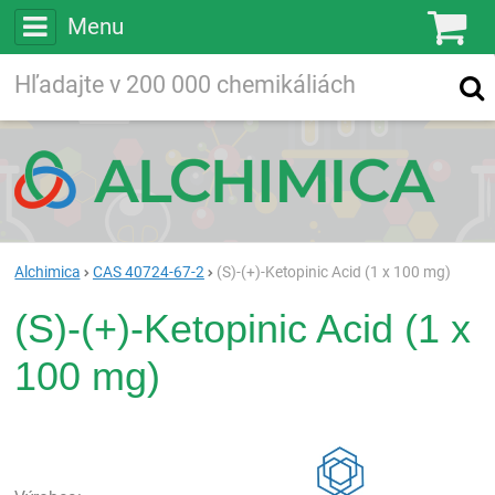
Menu
Ko
Vyhľadávajte
Vyhľadávanie
vo viac ako
200 000
chemických látkach
Hľadaj
Alchimica
CAS 40724-67-2
(S)-(+)-Ketopinic Acid (1 x 100 mg)
(S)-(+)-Ketopinic Acid (1 x
100 mg)
Rea