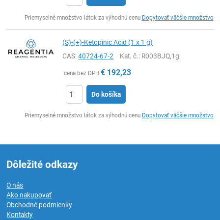
Ks
Priemyselné množstvo látok za výhodnú cenu
Dopytovať väčšie množstvo
(S)-(+)-Ketopinic Acid (1 x 1 g)
CAS:
40724-67-2
Kat. č.
: R003BJQ,1g
€
192,23
cena bez DPH
Do košíka
Ks
Priemyselné množstvo látok za výhodnú cenu
Dopytovať väčšie množstvo
Dôležité odkazy
O nás
Ako nakupovať
Obchodné podmienky
Kontakty