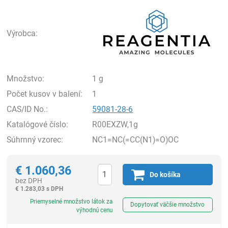
Rea
Výrobca:
Množstvo:
1 g
Počet kusov v balení:
1
CAS/ID No.:
59081-28-6
Katalógové číslo:
R00EXZW,1g
Súhrnný vzorec:
NC1=NC(=CC(N1)=O)OC
€
1.060,36
Do košíka
bez DPH
€
1.283,03 s DPH
Ks
Priemyselné množstvo látok za
Dopytovať väčšie množstvo
výhodnú cenu