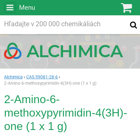
Menu
Ko
Vyhľadávajte
Vyhľadávanie
vo viac ako
200 000
chemických látkach
Hľadaj
Alchimica
CAS 59081-28-6
2-Amino-6-methoxypyrimidin-4(3H)-one (1 x 1 g)
2-Amino-6-
methoxypyrimidin-4(3H)-
one (1 x 1 g)