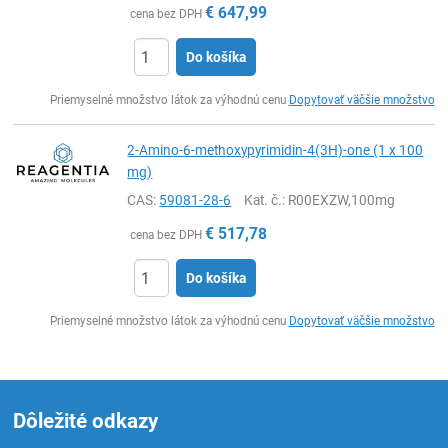
€
647,99
cena bez DPH
Do košíka
Ks
Priemyselné množstvo látok za výhodnú cenu
Dopytovať väčšie množstvo
2-Amino-6-methoxypyrimidin-4(3H)-one (1 x 100
mg)
CAS:
59081-28-6
Kat. č.
: R00EXZW,100mg
€
517,78
cena bez DPH
Do košíka
Ks
Priemyselné množstvo látok za výhodnú cenu
Dopytovať väčšie množstvo
Dôležité odkazy