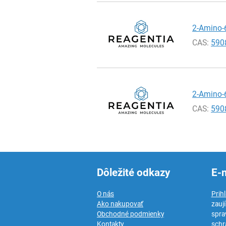
2-Amino-
CAS:
590
2-Amino-6
CAS:
590
Dôležité odkazy
E-
O nás
Prih
Ako nakupovať
zauj
Obchodné podmienky
spra
Kontakty
schr