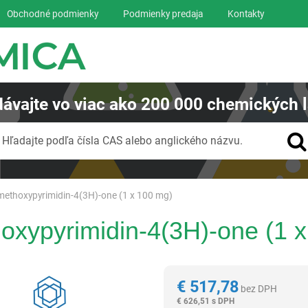
Obchodné podmienky
Podmienky predaja
Kontakty
ávajte
vo viac ako
200 000
chemických l
Vyhľadávanie
Hľadajte podľa čísla CAS alebo anglického názvu.
ethoxypyrimidin-4(3H)-one (1 x 100 mg)
oxypyrimidin-4(3H)-one (1 
Reagentia
€
517,78
bez DPH
€
626,51 s DPH