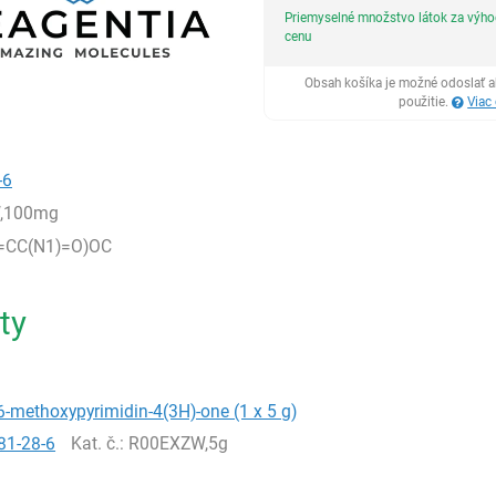
Priemyselné množstvo látok za výh
cenu
Obsah košíka je možné odoslať a
použitie.
Viac
-6
,100mg
=CC(N1)=O)OC
ty
-methoxypyrimidin-4(3H)-one (1 x 5 g)
81-28-6
Kat. č.
: R00EXZW,5g