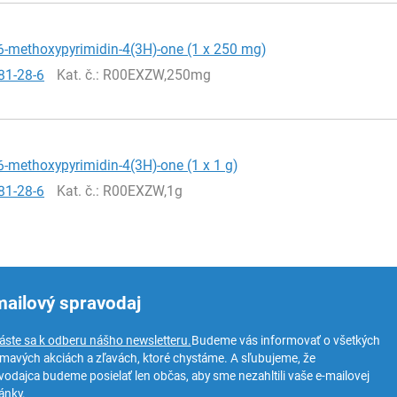
6-methoxypyrimidin-4(3H)-one (1 x 250 mg)
81-28-6
Kat. č.
: R00EXZW,250mg
-methoxypyrimidin-4(3H)-one (1 x 1 g)
81-28-6
Kat. č.
: R00EXZW,1g
mailový spravodaj
láste sa k odberu nášho newsletteru.
Budeme vás informovať o všetkých
ímavých akciách a zľavách, ktoré chystáme. A sľubujeme, že
vodajca budeme posielať len občas, aby sme nezahltili vaše e-mailovej
ánky.