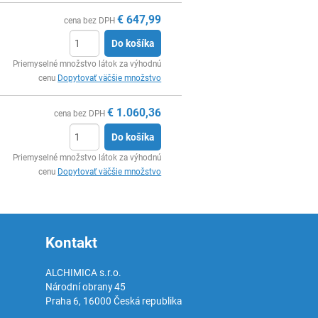
€
647,99
cena bez DPH
Do košíka
Ks
Priemyselné množstvo látok za výhodnú
cenu
Dopytovať väčšie množstvo
€
1.060,36
cena bez DPH
Do košíka
Ks
Priemyselné množstvo látok za výhodnú
cenu
Dopytovať väčšie množstvo
Kontakt
ALCHIMICA s.r.o.
Národní obrany 45
Praha 6
,
16000
Česká republika