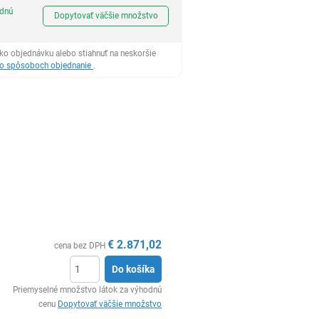
Ks
odnú
Dopytovať väčšie množstvo
ko objednávku alebo stiahnuť na neskoršie
 o spôsoboch objednanie
.
€
2.871,02
cena bez DPH
Do košíka
Ks
Priemyselné množstvo látok za výhodnú
cenu
Dopytovať väčšie množstvo