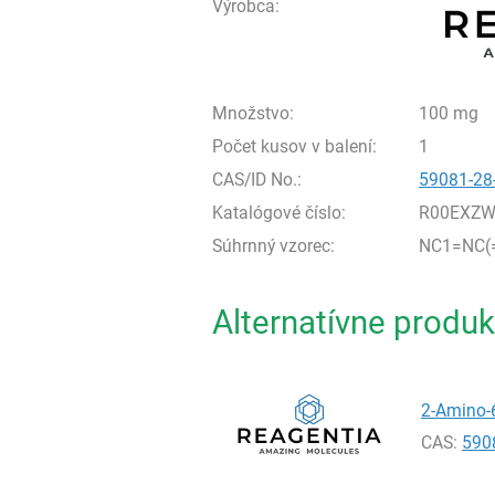
Výrobca:
Množstvo:
100 mg
Počet kusov v balení:
1
CAS/ID No.:
59081-28
Katalógové číslo:
R00EXZW
Súhrnný vzorec:
NC1=NC(
Alternatívne produk
2-Amino-6
CAS:
590