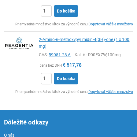
Do košíka
Ks
Priemyselné množstvo látok za výhodnú cenu
Dopytovať väčšie množstvo
2-Amino-6-methoxypyrimidin-4(3H)-one (1 x 100
mg)
CAS:
59081-28-6
Kat. č.
: R00EXZW,100mg
€
517,78
cena bez DPH
Do košíka
Ks
Priemyselné množstvo látok za výhodnú cenu
Dopytovať väčšie množstvo
Dôležité odkazy
O nás