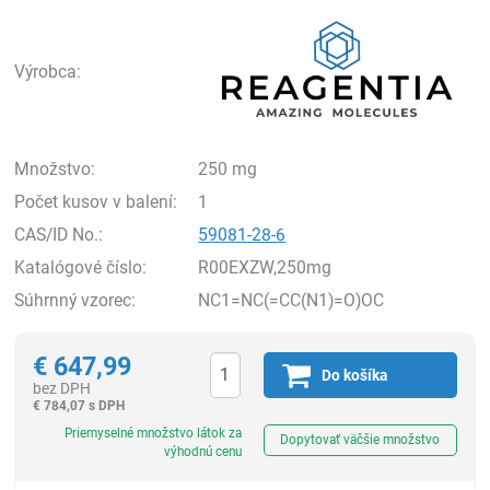
Rea
Výrobca:
Množstvo:
250 mg
Počet kusov v balení:
1
CAS/ID No.:
59081-28-6
Katalógové číslo:
R00EXZW,250mg
Súhrnný vzorec:
NC1=NC(=CC(N1)=O)OC
€
647,99
Do košíka
bez DPH
€
784,07 s DPH
Ks
Priemyselné množstvo látok za
Dopytovať väčšie množstvo
výhodnú cenu