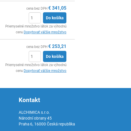
€
341,05
cena bez DPH
Do košíka
Ks
Priemyselné množstvo látok za výhodnú
cenu
Dopytovať väčšie množstvo
€
253,21
cena bez DPH
Do košíka
Ks
Priemyselné množstvo látok za výhodnú
cenu
Dopytovať väčšie množstvo
Kontakt
ALCHIMICA s.r.o.
Národní obrany 45
Praha 6
,
16000
Česká republika