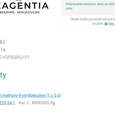
Priemyselné množstvo látok za výh
cenu
Obsah košíka je možné odoslať a
použitie.
Viac
4-1
,1g
C=C(F)C(OC)=C1
ty
2-methoxy-4-vinylbenzene (1 x 5 g)
335-94-1
Kat. č.
: R00EO0G,5g