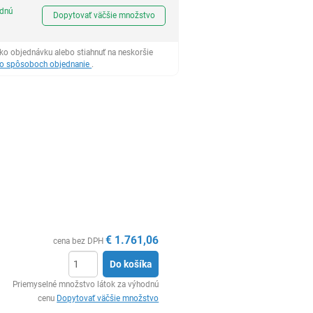
Ks
odnú
Dopytovať väčšie množstvo
ko objednávku alebo stiahnuť na neskoršie
 o spôsoboch objednanie
.
€
1.761,06
cena bez DPH
Do košíka
Ks
Priemyselné množstvo látok za výhodnú
cenu
Dopytovať väčšie množstvo