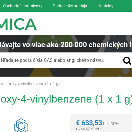
Obchodné podmienky
Podmienky predaja
Kontakty
ávajte
vo viac ako
200 000
chemických l
Vyhľadávanie
Hľadajte podľa čísla CAS alebo anglického názvu.
-methoxy-4-vinylbenzene (1 x 1 g)
oxy-4-vinylbenzene (1 x 1 g
Reagentia
€
633,53
bez DPH
€
766,57 s DPH