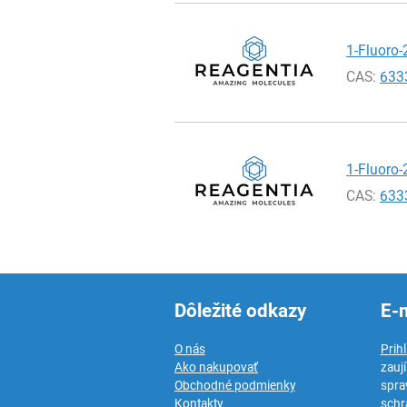
1-Fluoro-
CAS:
633
1-Fluoro-
CAS:
633
Dôležité odkazy
E-
O nás
Prih
Ako nakupovať
zauj
Obchodné podmienky
spra
Kontakty
schr