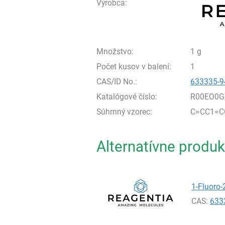
Výrobca:
Množstvo:
1 g
Počet kusov v balení:
1
CAS/ID No.:
633335-9
Katalógové číslo:
R00EO0G
Súhrnný vzorec:
C=CC1=C
Alternatívne produk
1-Fluoro-
CAS:
633