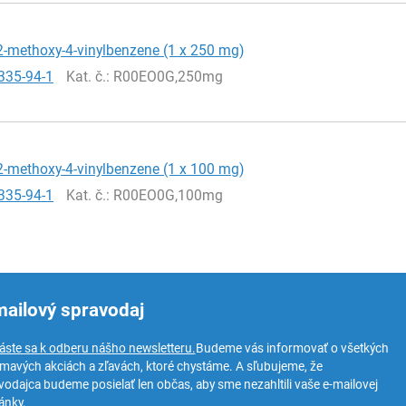
2-methoxy-4-vinylbenzene (1 x 250 mg)
335-94-1
Kat. č.
: R00EO0G,250mg
2-methoxy-4-vinylbenzene (1 x 100 mg)
335-94-1
Kat. č.
: R00EO0G,100mg
mailový spravodaj
láste sa k odberu nášho newsletteru.
Budeme vás informovať o všetkých
ímavých akciách a zľavách, ktoré chystáme. A sľubujeme, že
vodajca budeme posielať len občas, aby sme nezahltili vaše e-mailovej
ánky.