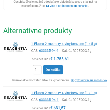
Obsah košíka je možné odoslať ako objednávku alebo stiahnuť na
neskoršie použitie.
Viac o spôsoboch objednanie
.
Alternatívne produkty
1-Fluoro-2-methoxy-4-vinylbenzene (1 x 5 g)
CAS:
633335-94-1
Kat. č.
: R00EO0G,5g
€
1.755,61
cena bez DPH
Do košíka
Ks
Priemyselné množstvo látok za výhodnú cenu
Dopytovať väčšie množstvo
1-Fluoro-2-methoxy-4-vinylbenzene (1 x 1 g)
CAS:
633335-94-1
Kat. č.
: R00EO0G,1g
€
631,57
cena bez DPH