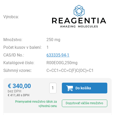
Rea
Výrobca:
Množstvo:
250 mg
Počet kusov v balení:
1
CAS/ID No.:
633335-94-1
Katalógové číslo:
R00EO0G,250mg
Súhrnný vzorec:
C=CC1=CC=C(F)C(OC)=C1
€
340,00
Do košíka
bez DPH
€
411,40 s DPH
Ks
Priemyselné množstvo látok za
Dopytovať väčšie množstvo
výhodnú cenu