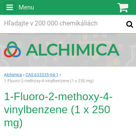
Menu
Ko
Vyhľadávajte
Vyhľadávanie
vo viac ako
200 000
chemických látkach
Hľadaj
Alchimica
CAS 633335-94-1
1-Fluoro-2-methoxy-4-vinylbenzene (1 x 250 mg)
1-Fluoro-2-methoxy-4-
vinylbenzene (1 x 250
mg)