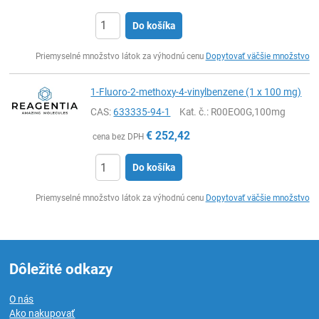
Do košíka
Ks
Priemyselné množstvo látok za výhodnú cenu
Dopytovať väčšie množstvo
1-Fluoro-2-methoxy-4-vinylbenzene (1 x 100 mg)
CAS:
633335-94-1
Kat. č.
: R00EO0G,100mg
€
252,42
cena bez DPH
Do košíka
Ks
Priemyselné množstvo látok za výhodnú cenu
Dopytovať väčšie množstvo
Dôležité odkazy
O nás
Ako nakupovať