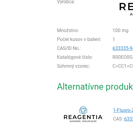
Výrobca:
Množstvo:
100 mg
Počet kusov v balení:
1
CAS/ID No.:
633335-9
Katalógové číslo:
R00EO0G
Súhrnný vzorec:
C=CC1=C
Alternatívne produk
1-Fluoro-
CAS:
633