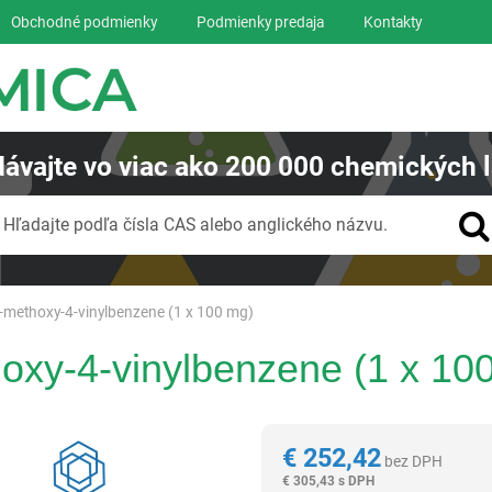
Obchodné podmienky
Podmienky predaja
Kontakty
ávajte
vo viac ako
200 000
chemických l
Vyhľadávanie
Hľadajte podľa čísla CAS alebo anglického názvu.
-methoxy-4-vinylbenzene (1 x 100 mg)
oxy-4-vinylbenzene (1 x 10
Reagentia
€
252,42
bez DPH
€
305,43 s DPH