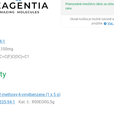
Priemyselné množstvo látok za výh
cenu
Obsah košíka je možné odoslať a
použitie.
Viac
4-1
,100mg
C=C(F)C(OC)=C1
ty
2-methoxy-4-vinylbenzene (1 x 5 g)
335-94-1
Kat. č.
: R00EO0G,5g