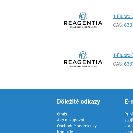
1-Fluoro-
CAS:
633
1-Fluoro-
CAS:
633
Dôležité odkazy
E-
O nás
Prih
Ako nakupovať
zauj
Obchodné podmienky
spra
Kontakty
schr