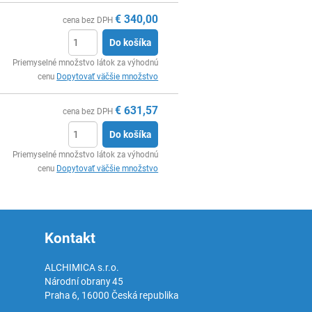
€
340,00
cena bez DPH
Do košíka
Ks
Priemyselné množstvo látok za výhodnú
cenu
Dopytovať väčšie množstvo
€
631,57
cena bez DPH
Do košíka
Ks
Priemyselné množstvo látok za výhodnú
cenu
Dopytovať väčšie množstvo
Kontakt
ALCHIMICA s.r.o.
Národní obrany 45
Praha 6
,
16000
Česká republika