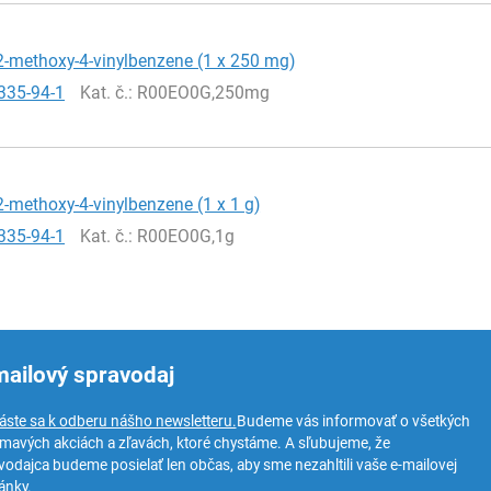
2-methoxy-4-vinylbenzene (1 x 250 mg)
335-94-1
Kat. č.
: R00EO0G,250mg
2-methoxy-4-vinylbenzene (1 x 1 g)
335-94-1
Kat. č.
: R00EO0G,1g
mailový spravodaj
láste sa k odberu nášho newsletteru.
Budeme vás informovať o všetkých
ímavých akciách a zľavách, ktoré chystáme. A sľubujeme, že
vodajca budeme posielať len občas, aby sme nezahltili vaše e-mailovej
ánky.