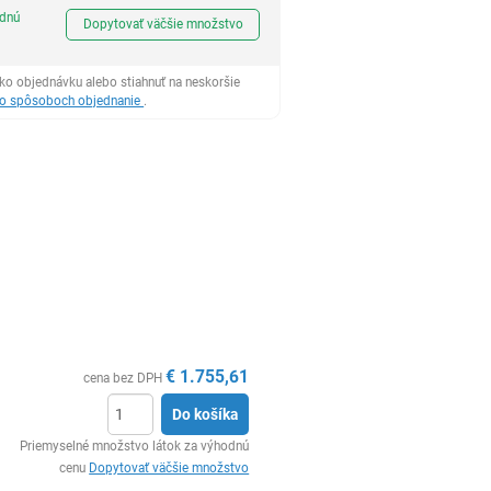
Ks
odnú
Dopytovať väčšie množstvo
ko objednávku alebo stiahnuť na neskoršie
 o spôsoboch objednanie
.
€
1.755,61
cena bez DPH
Do košíka
Ks
Priemyselné množstvo látok za výhodnú
cenu
Dopytovať väčšie množstvo