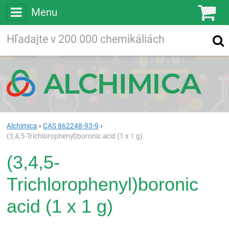
Menu
Ko
Vyhľadávajte
Vyhľadávanie
vo viac ako
200 000
chemických látkach
Hľadaj
Alchimica
CAS 862248-93-9
(3,4,5-Trichlorophenyl)boronic acid (1 x 1 g)
(3,4,5-
Trichlorophenyl)boronic
acid (1 x 1 g)