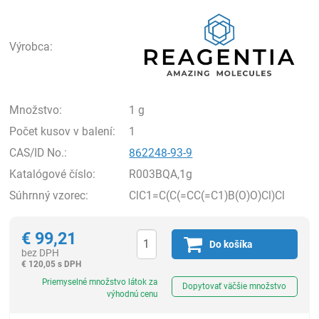
Rea
Výrobca:
Množstvo:
1 g
Počet kusov v balení:
1
CAS/ID No.:
862248-93-9
Katalógové číslo:
R003BQA,1g
Súhrnný vzorec:
ClC1=C(C(=CC(=C1)B(O)O)Cl)Cl
€
99,21
Do košíka
bez DPH
€
120,05 s DPH
Ks
Priemyselné množstvo látok za
Dopytovať väčšie množstvo
výhodnú cenu