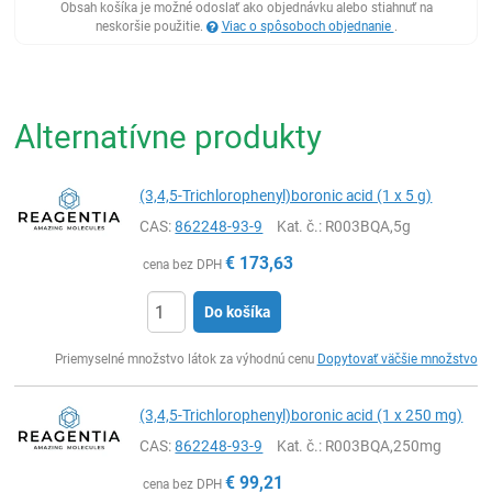
Obsah košíka je možné odoslať ako objednávku alebo stiahnuť na
neskoršie použitie.
Viac o spôsoboch objednanie
.
Alternatívne produkty
(3,4,5-Trichlorophenyl)boronic acid (1 x 5 g)
CAS:
862248-93-9
Kat. č.
: R003BQA,5g
€
173,63
cena bez DPH
Do košíka
Ks
Priemyselné množstvo látok za výhodnú cenu
Dopytovať väčšie množstvo
(3,4,5-Trichlorophenyl)boronic acid (1 x 250 mg)
CAS:
862248-93-9
Kat. č.
: R003BQA,250mg
€
99,21
cena bez DPH