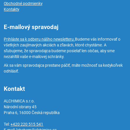
Obchodné podmienky
Kontakty
E-mailový spravodaj
Prihláste sa k odberu nášho newsletteru.
Budeme vás informovať o
všetkých zaujímavých akciách a zľavách, ktoré chystáme. A
sľubujeme, že spravodajca budeme posielať len občas, aby sme
nezahltili vaše e-mailovej schránky.
Ak sa vám spravodajca prestane páčiť, máte možnosť sa kedykoľvek
odhlásiť.
Kontakt
ALCHIMICA s.r.o.
Národní obrany 45
Praha 6
,
16000
Česká republika
Tel:
+420 220 515 541