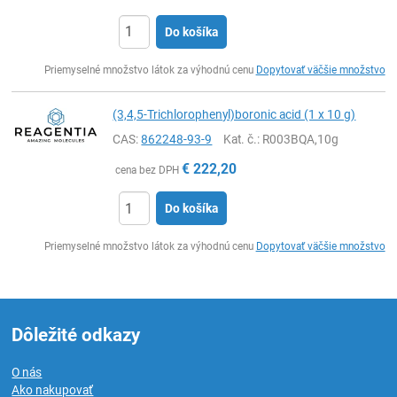
Do košíka
Ks
Priemyselné množstvo látok za výhodnú cenu
Dopytovať väčšie množstvo
(3,4,5-Trichlorophenyl)boronic acid (1 x 10 g)
CAS:
862248-93-9
Kat. č.
: R003BQA,10g
€
222,20
cena bez DPH
Do košíka
Ks
Priemyselné množstvo látok za výhodnú cenu
Dopytovať väčšie množstvo
Dôležité odkazy
O nás
Ako nakupovať