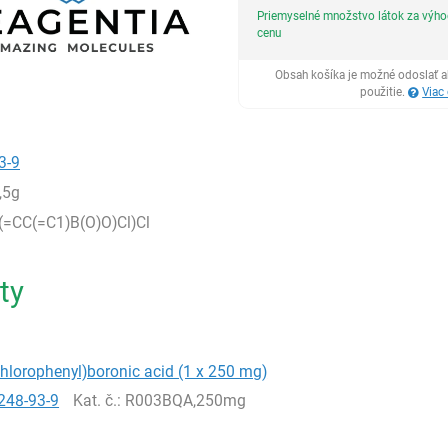
Priemyselné množstvo látok za výh
cenu
Obsah košíka je možné odoslať a
použitie.
Viac
3-9
,5g
(=CC(=C1)B(O)O)Cl)Cl
ty
ichlorophenyl)boronic acid (1 x 250 mg)
248-93-9
Kat. č.
: R003BQA,250mg