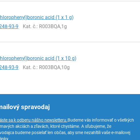
ichlorophenyl)boronic acid (1 x 1 g)
248-93-9
Kat. č.
: R003BQA,1g
ichlorophenyl)boronic acid (1 x 10 g)
248-93-9
Kat. č.
: R003BQA,10g
mailový spravodaj
láste sa k odberu nášho newsletteru.
Budeme vás informovať o všetkých
ímavých akciách a zľavách, ktoré chystáme. A sľubujeme, že
vodajca budeme posielať len občas, aby sme nezahltili vaše e-mailovej
ánky.