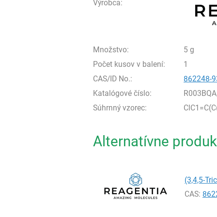
Výrobca:
Množstvo:
5 g
Počet kusov v balení:
1
CAS/ID No.:
862248-9
Katalógové číslo:
R003BQA
Súhrnný vzorec:
ClC1=C(C
Alternatívne produk
(3,4,5-Tr
CAS:
862