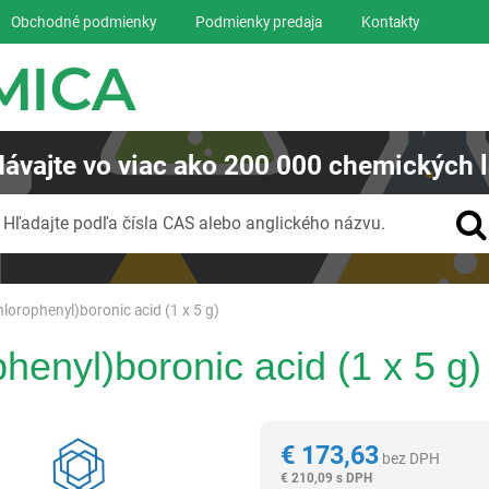
Obchodné podmienky
Podmienky predaja
Kontakty
ávajte
vo viac ako
200 000
chemických l
Vyhľadávanie
Hľadajte podľa čísla CAS alebo anglického názvu.
chlorophenyl)boronic acid (1 x 5 g)
phenyl)boronic acid (1 x 5 g)
Reagentia
€
173,63
bez DPH
€
210,09 s DPH