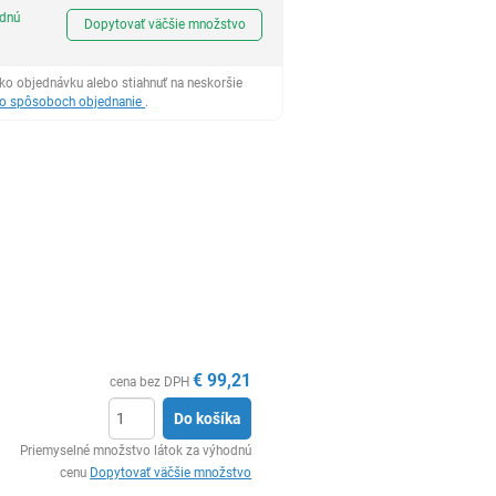
Ks
odnú
Dopytovať väčšie množstvo
ko objednávku alebo stiahnuť na neskoršie
 o spôsoboch objednanie
.
€
99,21
cena bez DPH
Do košíka
Ks
Priemyselné množstvo látok za výhodnú
cenu
Dopytovať väčšie množstvo