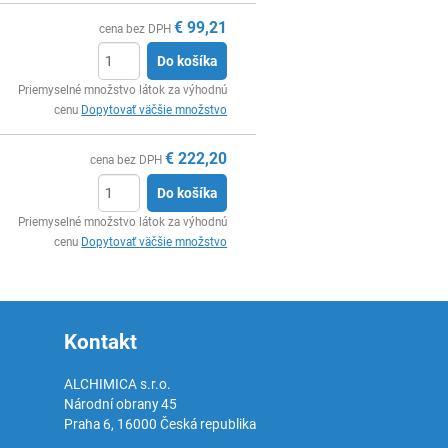
€
99,21
cena bez DPH
Do košíka
Ks
Priemyselné množstvo látok za výhodnú
cenu
Dopytovať väčšie množstvo
€
222,20
cena bez DPH
Do košíka
Ks
Priemyselné množstvo látok za výhodnú
cenu
Dopytovať väčšie množstvo
Kontakt
ALCHIMICA s.r.o.
Národní obrany 45
Praha 6
,
16000
Česká republika