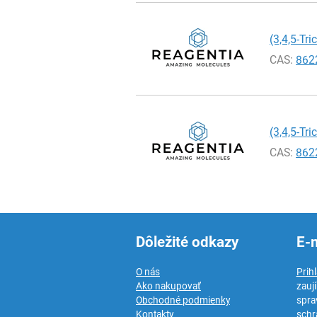
(3,4,5-Tr
CAS:
862
(3,4,5-Tr
CAS:
862
Dôležité odkazy
E-
O nás
Prih
Ako nakupovať
zauj
Obchodné podmienky
spra
Kontakty
schr