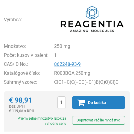
Rea
Výrobca:
Množstvo:
250 mg
Počet kusov v balení:
1
CAS/ID No.:
862248-93-9
Katalógové číslo:
R003BQA,250mg
Súhrnný vzorec:
ClC1=C(C(=CC(=C1)B(O)O)Cl)Cl
€
98,91
Do košíka
bez DPH
€
119,68 s DPH
Ks
Priemyselné množstvo látok za
Dopytovať väčšie množstvo
výhodnú cenu