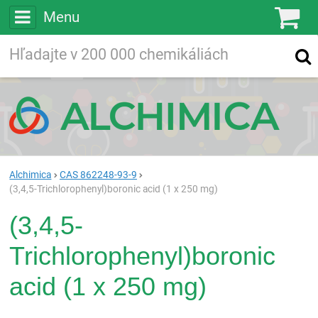
Menu
Ko
Vyhľadávajte
Vyhľadávanie
vo viac ako
200 000
chemických látkach
Hľadaj
Alchimica
CAS 862248-93-9
(3,4,5-Trichlorophenyl)boronic acid (1 x 250 mg)
(3,4,5-
Trichlorophenyl)boronic
acid (1 x 250 mg)