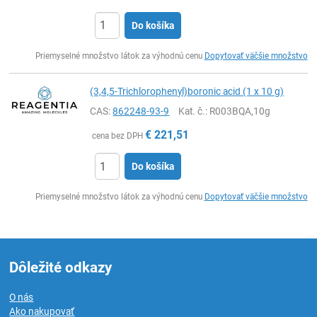
Do košíka
Ks
Priemyselné množstvo látok za výhodnú cenu
Dopytovať väčšie množstvo
(3,4,5-Trichlorophenyl)boronic acid (1 x 10 g)
CAS:
862248-93-9
Kat. č.
: R003BQA,10g
€
221,51
cena bez DPH
Do košíka
Ks
Priemyselné množstvo látok za výhodnú cenu
Dopytovať väčšie množstvo
Dôležité odkazy
O nás
Ako nakupovať