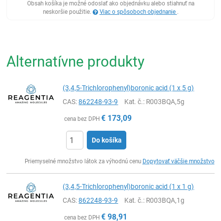
Obsah košíka je možné odoslať ako objednávku alebo stiahnuť na
neskoršie použitie.
Viac o spôsoboch objednanie
.
Alternatívne produkty
(3,4,5-Trichlorophenyl)boronic acid (1 x 5 g)
CAS:
862248-93-9
Kat. č.
: R003BQA,5g
€
173,09
cena bez DPH
Do košíka
Ks
Priemyselné množstvo látok za výhodnú cenu
Dopytovať väčšie množstvo
(3,4,5-Trichlorophenyl)boronic acid (1 x 1 g)
CAS:
862248-93-9
Kat. č.
: R003BQA,1g
€
98,91
cena bez DPH